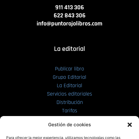
911 413 306
622 843 306
info@puntorojolibros.com
La editorial
Publicar libro
Grupo Editorial
La Editorial
Servicios editoriales
Distribución
Tarifas
Enviar manuscrito
Gestión de cookies
PRL | Media
Para ofrecer la mejor experiencia, utilizamos tecnologías como las