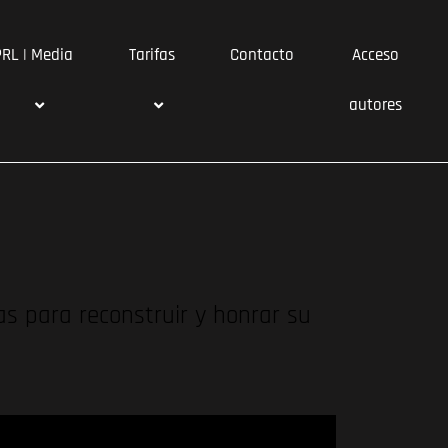
PRL | Media
Tarifas
Contacto
Acceso
autores
as para reconstruir y honrar su