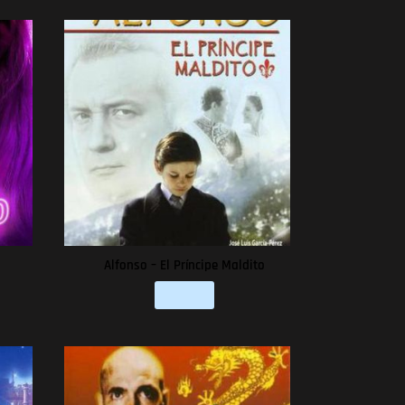
Alfonso – El Príncipe Maldito
Leer más