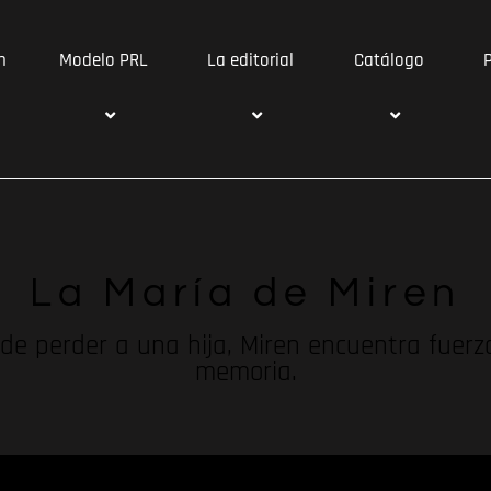
n
Modelo PRL
La editorial
Catálogo
La María de Miren
de perder a una hija, Miren encuentra fuerz
memoria.