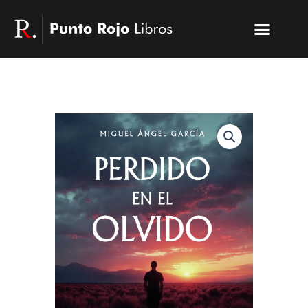
Ir
Menu
al
Publicar un libro
Modelo PRL
La editorial
PRL | Media
Acceso autores
contenido