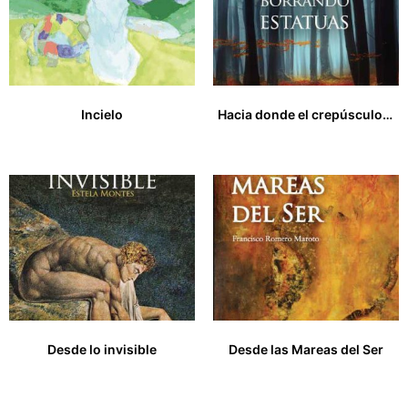
Incielo
Hacia donde el crepúsculo corre borrando estatuas
8,00
€
12,00
€
Desde lo invisible
Desde las Mareas del Ser
8,00
€
12,00
€