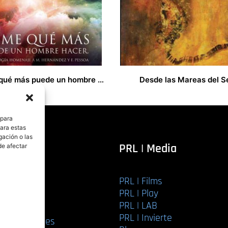
Dime qué más puede un hombre hacer
Desde las Mareas del S
12,00
€
 para
para estas
gación o las
itorial
PRL | Media
de afectar
PRL | Films
r libro
PRL | Play
Editorial
PRL | LAB
torial
PRL | Invierte
ios editoriales