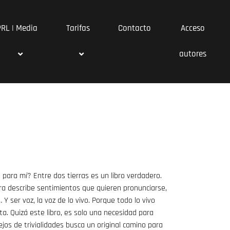
PRL | Media
Tarifas
Contacto
Acceso
autores
 para mí? Entre dos tierras es un libro verdadero.
ra describe sentimientos que quieren pronunciarse,
 Y ser voz, la voz de lo vivo. Porque todo lo vivo
ta. Quizá este libro, es solo una necesidad para
jos de trivialidades busca un original camino para