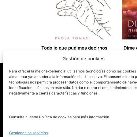
Todo lo que pudimos decirnos
12,90
€
14,00
€
Gestión de cookies
Para ofrecer la mejor experiencia, utilizamos tecnologías como las cookies
almacenar y/o acceder a la información del dispositivo. El consentimiento 
tecnologías nos permitirá procesar datos como el comportamiento de nave
La ed
identificaciones únicas en este sitio. No dar o retirar el consentimiento pue
negativamente a ciertas características y funciones.
Publica tu libro con el sello
Publica
pionero de autoedición
Grupo 
Consulta nuestra Política de cookies para más información.
La Edi
911 413 306
Servic
Gestionar los servicios