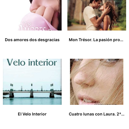
Dos amores dos desgracias
Mon Trésor. La pasión prohibida
15,00
€
18,00
€
El Velo Interior
Cuatro lunas con Laura. 2ª Edición
14,00
€
20,00
€