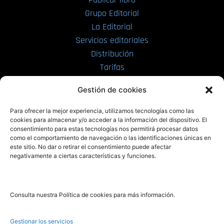
Grupo Editorial
La Editorial
Servicios editoriales
Distribución
Tarifas
Enviar manuscrito
Gestión de cookies
PRL | Media
Para ofrecer la mejor experiencia, utilizamos tecnologías como las
cookies para almacenar y/o acceder a la información del dispositivo. El
consentimiento para estas tecnologías nos permitirá procesar datos
PRL | Films
como el comportamiento de navegación o las identificaciones únicas en
PRL | Play
este sitio. No dar o retirar el consentimiento puede afectar
negativamente a ciertas características y funciones.
PRL | LAB
PRL | Invierte
Blog
Consulta nuestra Política de cookies para más información.
Noticias
Gestionar los servicios