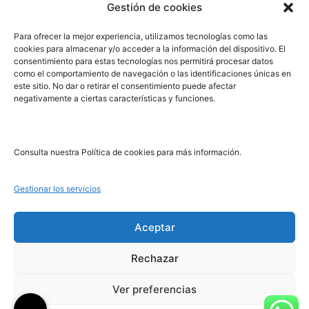
Gestión de cookies
PRL | Media
Para ofrecer la mejor experiencia, utilizamos tecnologías como las
cookies para almacenar y/o acceder a la información del dispositivo. El
consentimiento para estas tecnologías nos permitirá procesar datos
PRL | Films
como el comportamiento de navegación o las identificaciones únicas en
PRL | Play
este sitio. No dar o retirar el consentimiento puede afectar
negativamente a ciertas características y funciones.
PRL | LAB
PRL | Invierte
Blog
Consulta nuestra Política de cookies para más información.
Noticias
Gestionar los servicios
Legal
Aceptar
Rechazar
Aviso Legal
Política de Cookies
Ver preferencias
Política de Privacidad