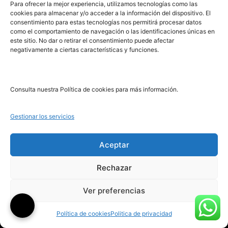
PRL | Media
Para ofrecer la mejor experiencia, utilizamos tecnologías como las
cookies para almacenar y/o acceder a la información del dispositivo. El
consentimiento para estas tecnologías nos permitirá procesar datos
como el comportamiento de navegación o las identificaciones únicas en
PRL | Films
este sitio. No dar o retirar el consentimiento puede afectar
PRL | Play
negativamente a ciertas características y funciones.
PRL | LAB
PRL | Invierte
Blog
Consulta nuestra Política de cookies para más información.
Noticias
Gestionar los servicios
Legal
Aceptar
Rechazar
Aviso Legal
Ver preferencias
Política de Cookies
Política de Privacidad
Política de cookies
Politica de privacidad