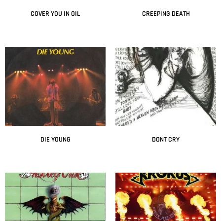
COVER YOU IN OIL
CREEPING DEATH
Leer más
Leer más
DIE YOUNG
DONT CRY
Leer más
Leer más