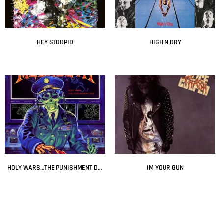
HEY STOOPID
HIGH N DRY
Leer más
Leer más
HOLY WARS…THE PUNISHMENT DUE
IM YOUR GUN
Leer más
Leer más