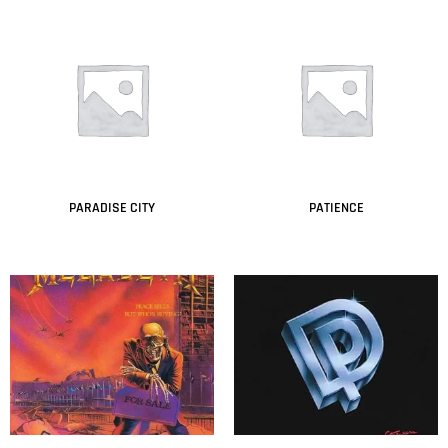
PARADISE CITY
PATIENCE
Leer más
Leer más