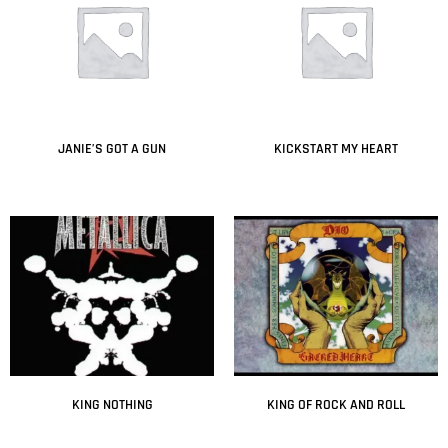
JANIE’S GOT A GUN
KICKSTART MY HEART
Leer más
Leer más
KING NOTHING
KING OF ROCK AND ROLL
Leer más
Leer más