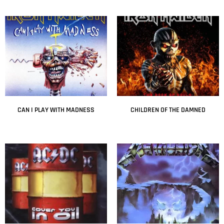
Leer más
Leer más
CAN I PLAY WITH MADNESS
CHILDREN OF THE DAMNED
Leer más
Leer más