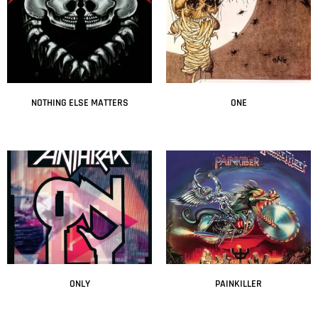
NOTHING ELSE MATTERS
ONE
Leer más
Leer más
ONLY
PAINKILLER
Leer más
Leer más