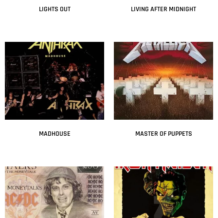
LIGHTS OUT
LIVING AFTER MIDNIGHT
Leer más
Leer más
MADHOUSE
MASTER OF PUPPETS
Leer más
Leer más