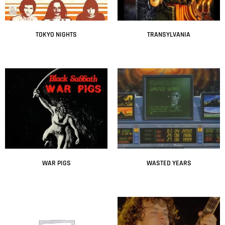
TOKYO NIGHTS
TRANSYLVANIA
Leer más
Leer más
WAR PIGS
WASTED YEARS
Leer más
Leer más