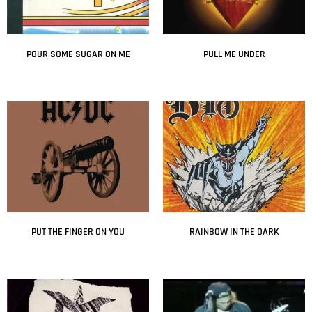
POUR SOME SUGAR ON ME
PULL ME UNDER
Leer más
Leer más
PUT THE FINGER ON YOU
RAINBOW IN THE DARK
Leer más
Leer más