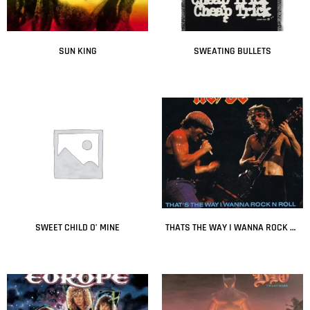
SUN KING
SWEATING BULLETS
Leer más
Leer más
SWEET CHILD O’ MINE
THATS THE WAY I WANNA ROCK N ROLL
Leer más
Leer más