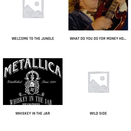
WELCOME TO THE JUNGLE
WHAT DO YOU DO FOR MONEY HONEY
Leer más
Leer más
WHISKEY IN THE JAR
WILD SIDE
Leer más
Leer más