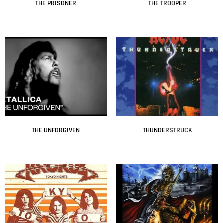
THE PRISONER
THE TROOPER
Leer más
Leer más
THE UNFORGIVEN
THUNDERSTRUCK
Leer más
Leer más