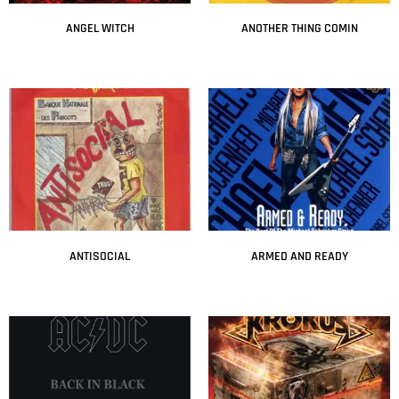
ANGEL WITCH
ANOTHER THING COMIN
Leer más
Leer más
ANTISOCIAL
ARMED AND READY
Leer más
Leer más