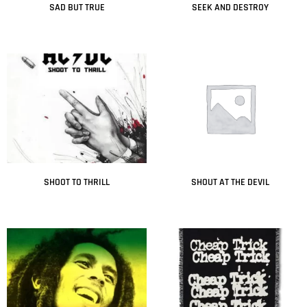
SAD BUT TRUE
SEEK AND DESTROY
Leer más
Leer más
SHOOT TO THRILL
SHOUT AT THE DEVIL
Leer más
Leer más