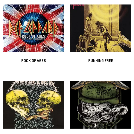
ROCK OF AGES
RUNNING FREE
Leer más
Leer más