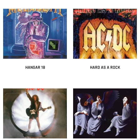
Leer más
Leer más
HANGAR 18
HARD AS A ROCK
Leer más
Leer más