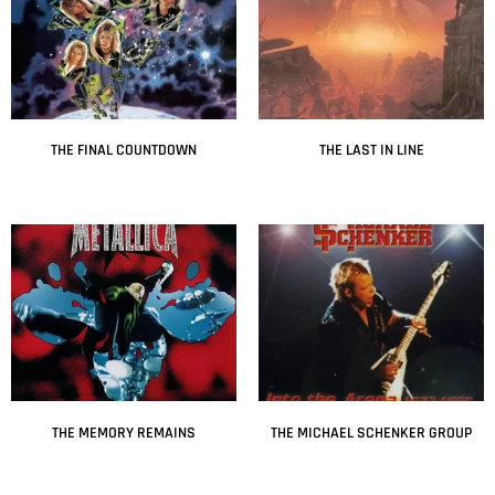
THE FINAL COUNTDOWN
THE LAST IN LINE
Leer más
Leer más
THE MEMORY REMAINS
THE MICHAEL SCHENKER GROUP
Leer más
Leer más