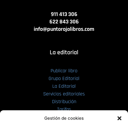
911 413 306
622 843 306
info@puntorojolibros.com
La editorial
Publicar libro
Grupo Editorial
La Editorial
Servicios editoriales
Distribución
Tarifas
Enviar manuscrito
Gestión de cookies