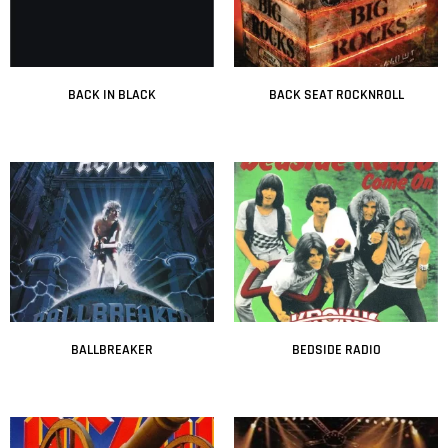
BACK IN BLACK
BACK SEAT ROCKNROLL
Leer más
Leer más
BALLBREAKER
BEDSIDE RADIO
Leer más
Leer más