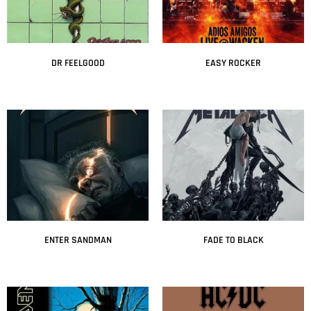
DR FEELGOOD
EASY ROCKER
Leer más
Leer más
ENTER SANDMAN
FADE TO BLACK
Leer más
Leer más