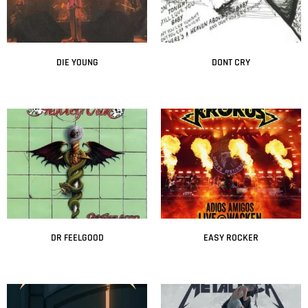
DIE YOUNG
DONT CRY
Leer más
Leer más
DR FEELGOOD
EASY ROCKER
Leer más
Leer más