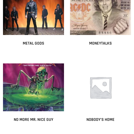
METAL GODS
MONEYTALKS
Leer más
Leer más
NO MORE MR. NICE GUY
NOBODY’S HOME
Leer más
Leer más