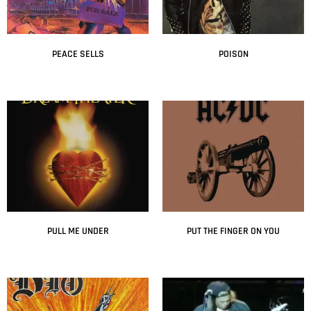
PEACE SELLS
POISON
Leer más
Leer más
PULL ME UNDER
PUT THE FINGER ON YOU
Leer más
Leer más