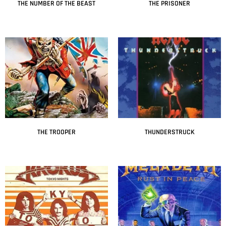
THE NUMBER OF THE BEAST
THE PRISONER
Leer más
Leer más
THE TROOPER
THUNDERSTRUCK
Leer más
Leer más