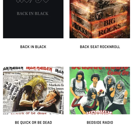
BACK IN BLACK
BACK SEAT ROCKNROLL
Leer más
Leer más
BE QUICK OR BE DEAD
BEDSIDE RADIO