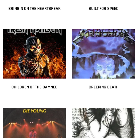
BRINGIN ON THE HEARTBREAK
BUILT FOR SPEED
Leer más
Leer más
CHILDREN OF THE DAMNED
CREEPING DEATH
Leer más
Leer más