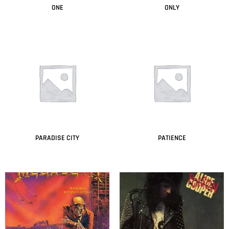
ONE
ONLY
Leer más
Leer más
PARADISE CITY
PATIENCE
Leer más
Leer más