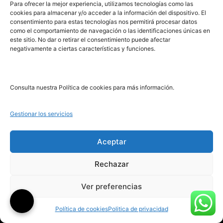
PRL | Media
Para ofrecer la mejor experiencia, utilizamos tecnologías como las
cookies para almacenar y/o acceder a la información del dispositivo. El
consentimiento para estas tecnologías nos permitirá procesar datos
como el comportamiento de navegación o las identificaciones únicas en
PRL | Films
este sitio. No dar o retirar el consentimiento puede afectar
PRL | Play
negativamente a ciertas características y funciones.
PRL | LAB
PRL | Invierte
Blog
Consulta nuestra Política de cookies para más información.
Noticias
Gestionar los servicios
Legal
Aceptar
Rechazar
Aviso Legal
Ver preferencias
Política de Cookies
Política de Privacidad
Política de cookies
Politica de privacidad