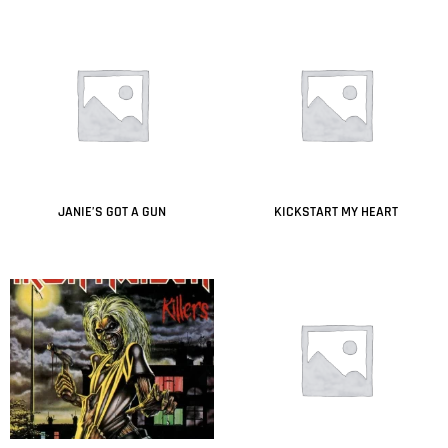
JANIE’S GOT A GUN
KICKSTART MY HEART
Leer más
Leer más