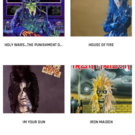
HOLY WARS…THE PUNISHMENT DUE
HOUSE OF FIRE
Leer más
Leer más
IM YOUR GUN
IRON MAIDEN
Leer más
Leer más