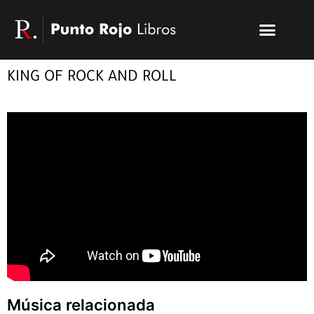
Ir
Menu
al
Publicar un libro
Modelo PRL
La editorial
PRL | Media
Acceso autores
contenido
KING OF ROCK AND ROLL
Música relacionada