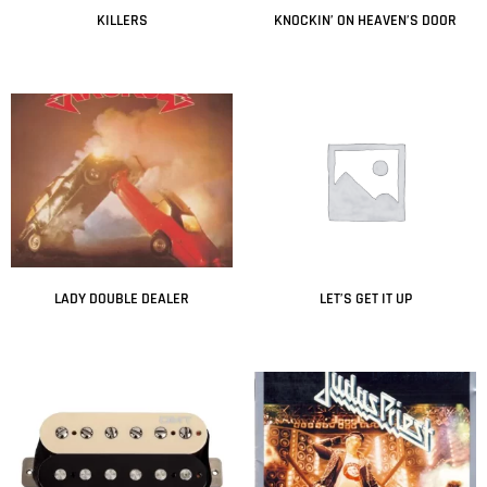
KILLERS
KNOCKIN’ ON HEAVEN’S DOOR
Leer más
Leer más
LADY DOUBLE DEALER
LET’S GET IT UP
Leer más
Leer más