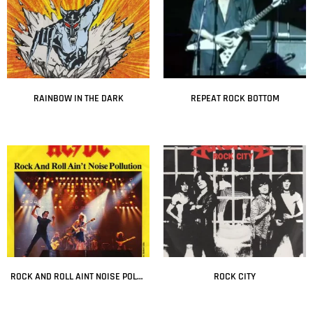
RAINBOW IN THE DARK
REPEAT ROCK BOTTOM
Leer más
Leer más
ROCK AND ROLL AINT NOISE POLLUTION
ROCK CITY
Leer más
Leer más