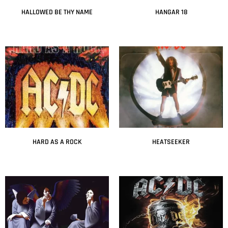
HALLOWED BE THY NAME
HANGAR 18
Leer más
Leer más
HARD AS A ROCK
HEATSEEKER
Leer más
Leer más