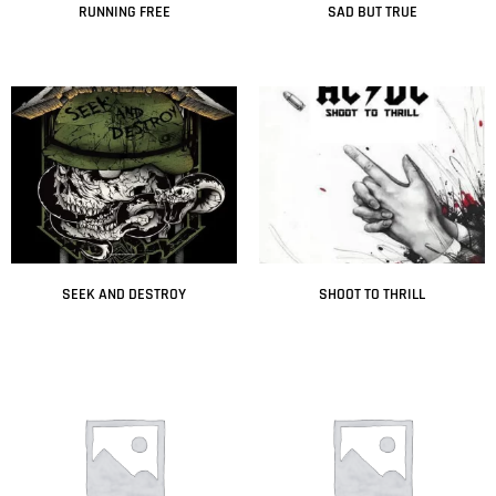
RUNNING FREE
SAD BUT TRUE
Leer más
Leer más
SEEK AND DESTROY
SHOOT TO THRILL
Leer más
Leer más