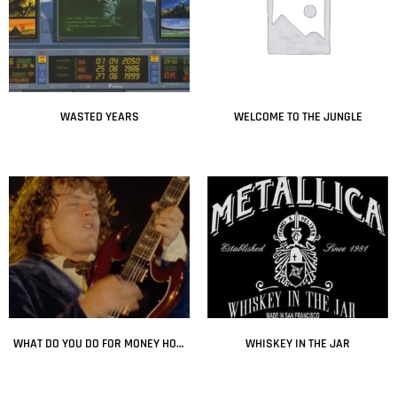
WASTED YEARS
WELCOME TO THE JUNGLE
Leer más
Leer más
WHAT DO YOU DO FOR MONEY HONEY
WHISKEY IN THE JAR
Leer más
Leer más