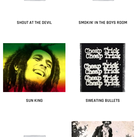
SHOUT AT THE DEVIL
SMOKIN’ IN THE BOYS ROOM
Leer más
Leer más
SUN KING
SWEATING BULLETS
Leer más
Leer más