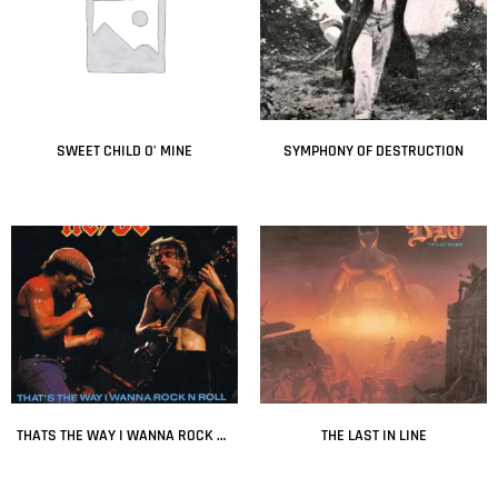
SWEET CHILD O’ MINE
SYMPHONY OF DESTRUCTION
Leer más
Leer más
THATS THE WAY I WANNA ROCK N ROLL
THE LAST IN LINE
Leer más
Leer más