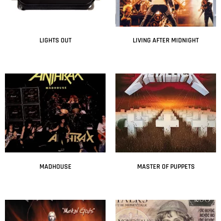
LIGHTS OUT
LIVING AFTER MIDNIGHT
Leer más
Leer más
MADHOUSE
MASTER OF PUPPETS
Leer más
Leer más