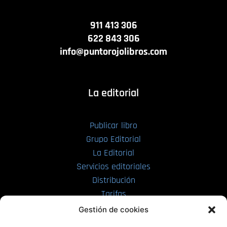
911 413 306
622 843 306
info@puntorojolibros.com
La editorial
Publicar libro
Grupo Editorial
La Editorial
Servicios editoriales
Distribución
Tarifas
Enviar manuscrito
Gestión de cookies