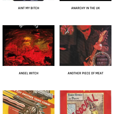
AINT MY BITCH
ANARCHY IN THE UK
Leer más
Leer más
ANGEL WITCH
ANOTHER PIECE OF MEAT
Leer más
Leer más