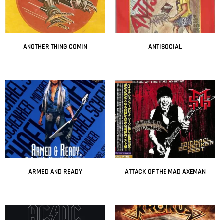
ANOTHER THING COMIN
ANTISOCIAL
Leer más
Leer más
ARMED AND READY
ATTACK OF THE MAD AXEMAN
Leer más
Leer más