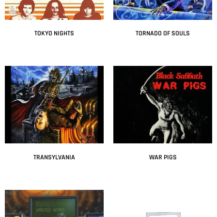
TOKYO NIGHTS
TORNADO OF SOULS
Leer más
Leer más
TRANSYLVANIA
WAR PIGS
Leer más
Leer más