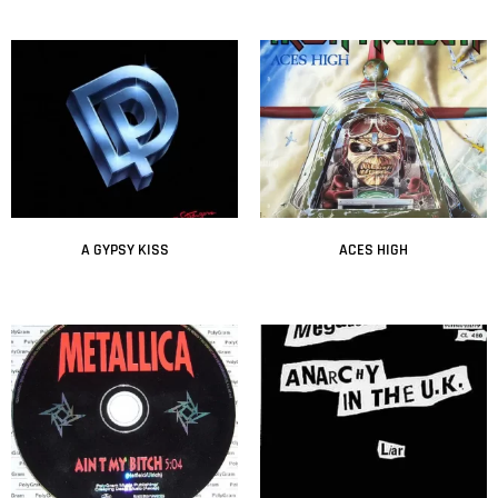
A GYPSY KISS
ACES HIGH
Leer más
Leer más