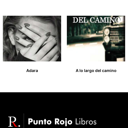
19,00
€
12,00
€
Adara
A lo largo del camino
14,00
€
14,00
€