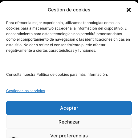
Enviar manuscrito
Gestión de cookies
PRL | Media
Para ofrecer la mejor experiencia, utilizamos tecnologías como las
cookies para almacenar y/o acceder a la información del dispositivo. El
consentimiento para estas tecnologías nos permitirá procesar datos
PRL | Films
como el comportamiento de navegación o las identificaciones únicas en
PRL | Play
este sitio. No dar o retirar el consentimiento puede afectar
negativamente a ciertas características y funciones.
PRL | LAB
PRL | Invierte
Blog
Consulta nuestra Política de cookies para más información.
Noticias
Gestionar los servicios
Legal
Aceptar
Rechazar
Aviso Legal
Política de Cookies
Ver preferencias