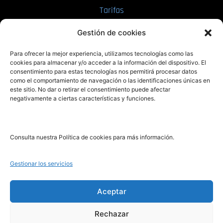
Tarifas
Enviar manuscrito
Gestión de cookies
PRL | Media
Para ofrecer la mejor experiencia, utilizamos tecnologías como las
cookies para almacenar y/o acceder a la información del dispositivo. El
consentimiento para estas tecnologías nos permitirá procesar datos
PRL | Films
como el comportamiento de navegación o las identificaciones únicas en
PRL | Play
este sitio. No dar o retirar el consentimiento puede afectar
negativamente a ciertas características y funciones.
PRL | LAB
PRL | Invierte
Blog
Consulta nuestra Política de cookies para más información.
Noticias
Gestionar los servicios
Legal
Aceptar
Rechazar
Aviso Legal