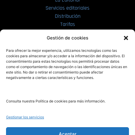
Servicios editoriales
Distribución
Tarifas
Enviar manuscrito
Gestión de cookies
PRL | Media
Para ofrecer la mejor experiencia, utilizamos tecnologías como las
cookies para almacenar y/o acceder a la información del dispositivo. El
consentimiento para estas tecnologías nos permitirá procesar datos
PRL | Films
como el comportamiento de navegación o las identificaciones únicas en
PRL | Play
este sitio. No dar o retirar el consentimiento puede afectar
negativamente a ciertas características y funciones.
PRL | LAB
PRL | Invierte
Blog
Consulta nuestra Política de cookies para más información.
Noticias
Gestionar los servicios
Legal
Aceptar