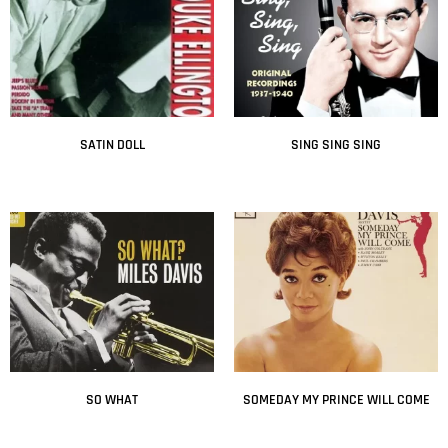
SATIN DOLL
SING SING SING
Leer más
Leer más
SO WHAT
SOMEDAY MY PRINCE WILL COME
Leer más
Leer más