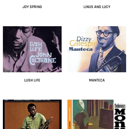
JOY SPRING
LINUS AND LUCY
Leer más
Leer más
LUSH LIFE
MANTECA
Leer más
Leer más