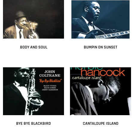
BODY AND SOUL
BUMPIN ON SUNSET
Leer más
Leer más
BYE BYE BLACKBIRD
CANTALOUPE ISLAND