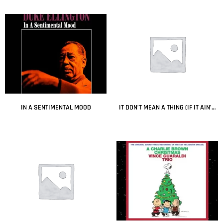
Leer más
Leer más
IN A SENTIMENTAL MOOD
IT DON’T MEAN A THING (IF IT AIN’T GOT THAT SWING)
Leer más
Leer más