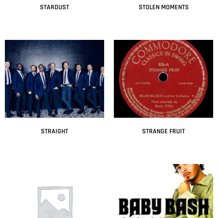
STARDUST
STOLEN MOMENTS
Leer más
Leer más
STRAIGHT
STRANGE FRUIT
Leer más
Leer más