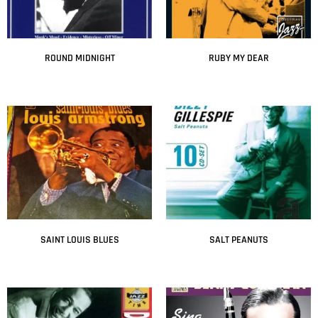
ROUND MIDNIGHT
RUBY MY DEAR
Leer más
Leer más
SAINT LOUIS BLUES
SALT PEANUTS
Leer más
Leer más