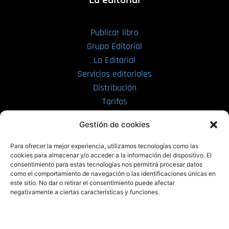
Publicar libro
Grupo Editorial
La Editorial
Servicios editoriales
Distribución
Tarifas
Enviar manuscrito
Gestión de cookies
PRL | Media
Para ofrecer la mejor experiencia, utilizamos tecnologías como las
cookies para almacenar y/o acceder a la información del dispositivo. El
consentimiento para estas tecnologías nos permitirá procesar datos
PRL | Films
como el comportamiento de navegación o las identificaciones únicas en
PRL | Play
este sitio. No dar o retirar el consentimiento puede afectar
negativamente a ciertas características y funciones.
PRL | LAB
PRL | Invierte
Blog