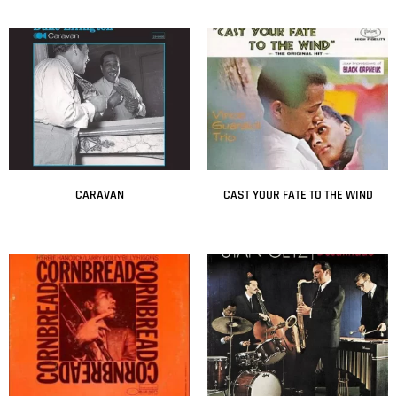
Leer más
Leer más
CARAVAN
CAST YOUR FATE TO THE WIND
Leer más
Leer más