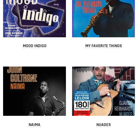
MOOD INDIGO
MY FAVORITE THINGS
Leer más
Leer más
NAIMA
NUAGES
Leer más
Leer más