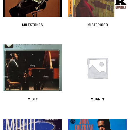
MILESTONES
MISTERIOSO
Leer más
Leer más
MISTY
MOANIN’
Leer más
Leer más