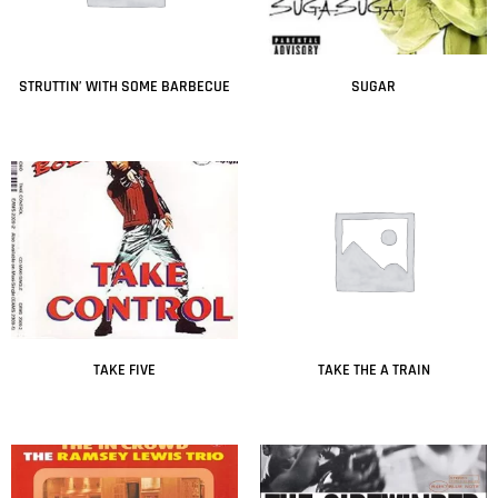
STRUTTIN’ WITH SOME BARBECUE
SUGAR
Leer más
Leer más
TAKE FIVE
TAKE THE A TRAIN
Leer más
Leer más