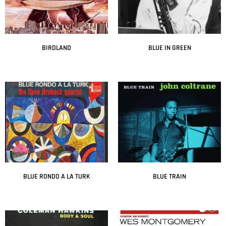
BIRDLAND
BLUE IN GREEN
Leer más
Leer más
BLUE RONDO A LA TURK
BLUE TRAIN
Leer más
Leer más