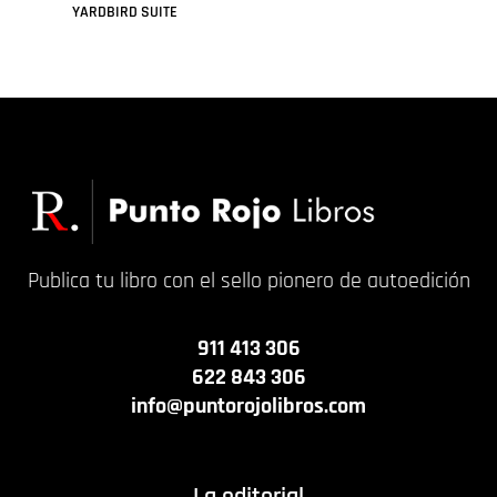
YARDBIRD SUITE
Leer más
Publica tu libro con el sello pionero de autoedición
911 413 306
622 843 306
info@puntorojolibros.com
La editorial