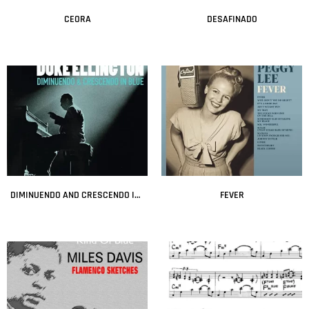
CEORA
DESAFINADO
Leer más
Leer más
DIMINUENDO AND CRESCENDO IN BLUE
FEVER
Leer más
Leer más