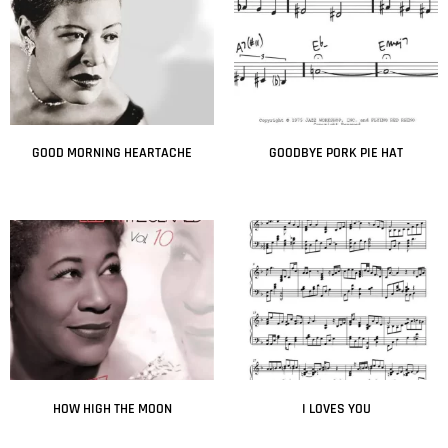
GOOD MORNING HEARTACHE
GOODBYE PORK PIE HAT
Leer más
Leer más
HOW HIGH THE MOON
I LOVES YOU