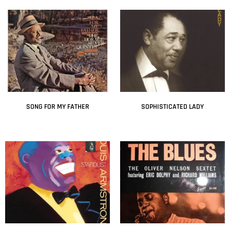
SONG FOR MY FATHER
SOPHISTICATED LADY
Leer más
Leer más