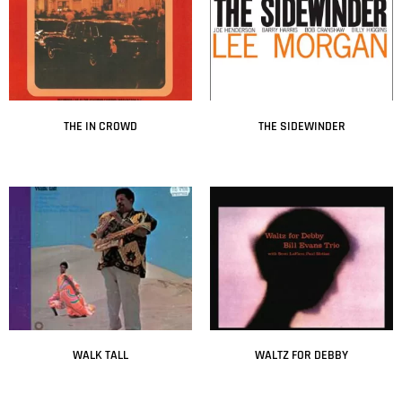
THE IN CROWD
THE SIDEWINDER
Leer más
Leer más
WALK TALL
WALTZ FOR DEBBY
Leer más
Leer más