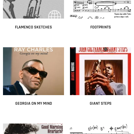
FLAMENCO SKETCHES
FOOTPRINTS
Leer más
Leer más
GEORGIA ON MY MIND
GIANT STEPS
Leer más
Leer más