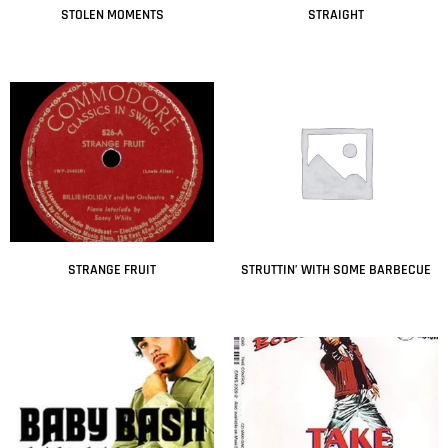
STOLEN MOMENTS
STRAIGHT
Leer más
Leer más
STRANGE FRUIT
STRUTTIN’ WITH SOME BARBECUE
Leer más
Leer más