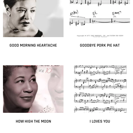
GOOD MORNING HEARTACHE
GOODBYE PORK PIE HAT
Leer más
Leer más
HOW HIGH THE MOON
I LOVES YOU