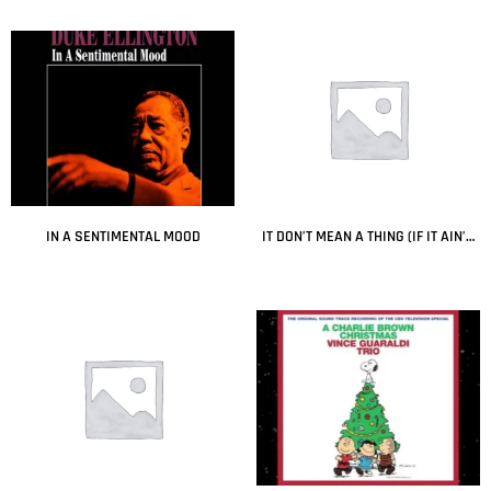
Leer más
Leer más
IN A SENTIMENTAL MOOD
IT DON’T MEAN A THING (IF IT AIN’T GOT THAT SWING)
Leer más
Leer más