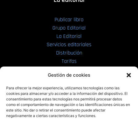
Publicar libro
Grupo Editorial
La Editorial
Servicios editoriales
Distribución
Tarifas
Enviar manuscrito
Gestión de cookies
PRL | Media
Para ofrecer la mejor experiencia, utilizamos tecnologías como las
cookies para almacenar y/o acceder a la información del dispositivo. El
consentimiento para estas tecnologías nos permitirá procesar datos
PRL | Films
como el comportamiento de navegación o las identificaciones únicas en
PRL | Play
este sitio. No dar o retirar el consentimiento puede afectar
negativamente a ciertas características y funciones.
PRL | LAB
PRL | Invierte
Blog