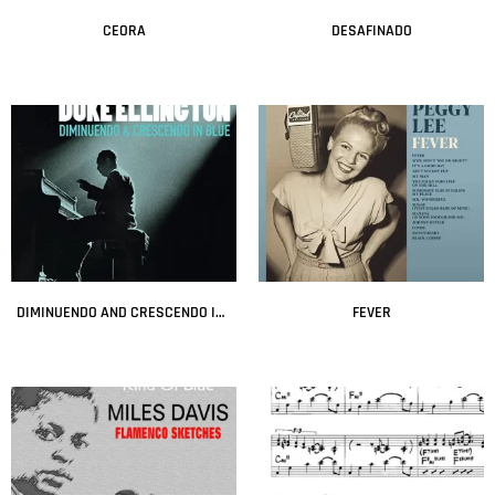
CEORA
DESAFINADO
Leer más
Leer más
DIMINUENDO AND CRESCENDO IN BLUE
FEVER
Leer más
Leer más