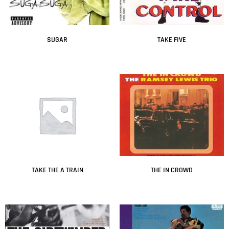
SUGAR
TAKE FIVE
Leer más
Leer más
TAKE THE A TRAIN
THE IN CROWD
Leer más
Leer más