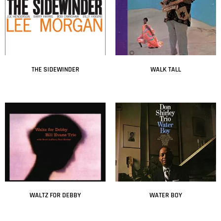
THE SIDEWINDER
WALK TALL
Leer más
Leer más
WALTZ FOR DEBBY
WATER BOY
Leer más
Leer más