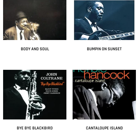
BODY AND SOUL
BUMPIN ON SUNSET
Leer más
Leer más
BYE BYE BLACKBIRD
CANTALOUPE ISLAND