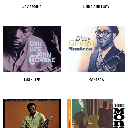
JOY SPRING
LINUS AND LUCY
Leer más
Leer más
LUSH LIFE
MANTECA
Leer más
Leer más