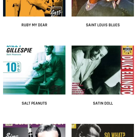
RUBY MY DEAR
SAINT LOUIS BLUES
Leer más
Leer más
SALT PEANUTS
SATIN DOLL
Leer más
Leer más