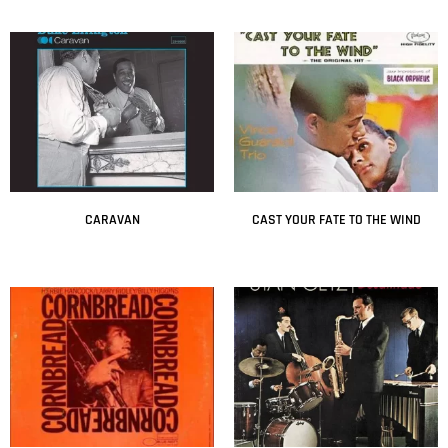
Leer más
Leer más
CARAVAN
CAST YOUR FATE TO THE WIND
Leer más
Leer más