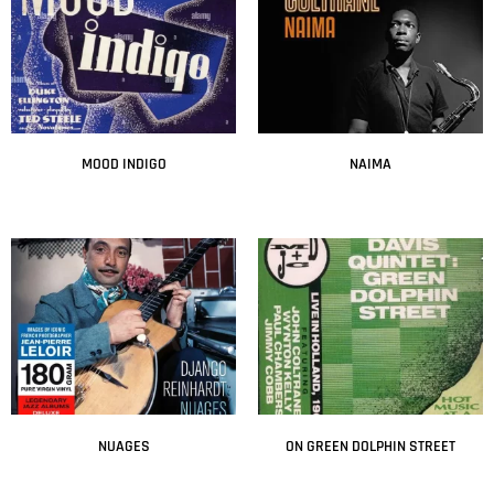
MOOD INDIGO
NAIMA
Leer más
Leer más
NUAGES
ON GREEN DOLPHIN STREET
Leer más
Leer más