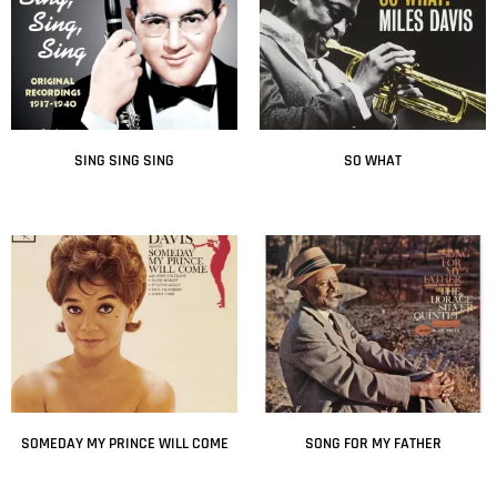
SING SING SING
SO WHAT
Leer más
Leer más
SOMEDAY MY PRINCE WILL COME
SONG FOR MY FATHER
Leer más
Leer más