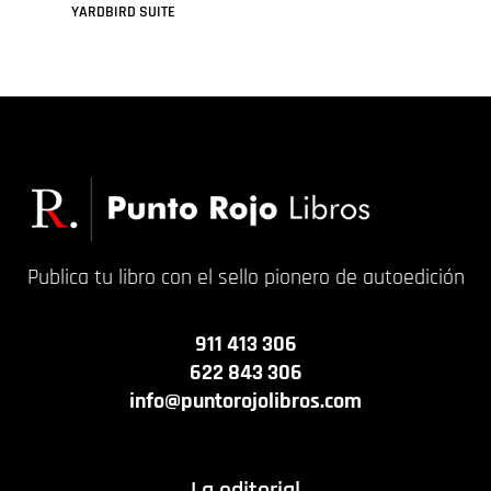
YARDBIRD SUITE
Leer más
Publica tu libro con el sello pionero de autoedición
911 413 306
622 843 306
info@puntorojolibros.com
La editorial