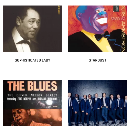
SOPHISTICATED LADY
STARDUST
Leer más
Leer más