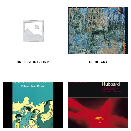
ONE O’CLOCK JUMP
POINCIANA
Leer más
Leer más