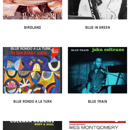
BIRDLAND
BLUE IN GREEN
Leer más
Leer más
BLUE RONDO A LA TURK
BLUE TRAIN
Leer más
Leer más