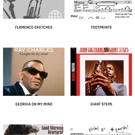
FLAMENCO SKETCHES
FOOTPRINTS
Leer más
Leer más
GEORGIA ON MY MIND
GIANT STEPS
Leer más
Leer más