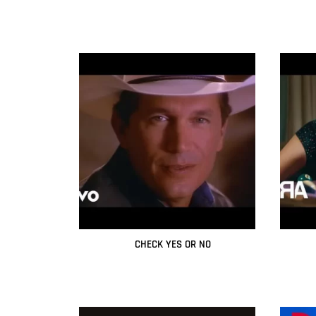
Leer más
CHECK YES OR NO
Leer más