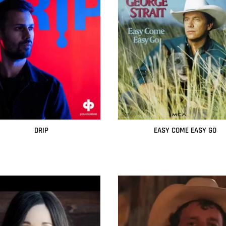
DRIP
EASY COME EASY GO
Leer más
Leer más