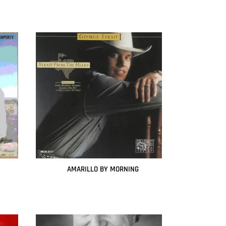
AMARILLO BY MORNING
Leer más