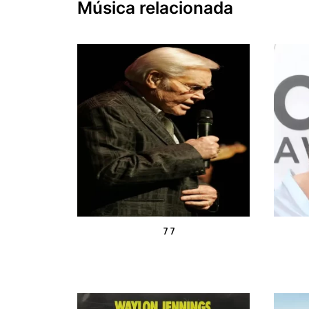
Música relacionada
7 7
Leer más