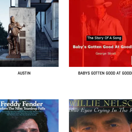
AUSTIN
BABYS GOTTEN GOOD AT GOOD
Leer más
Leer más