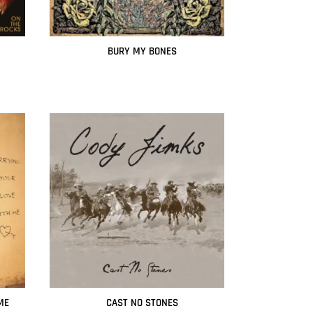
BURY MY BONES
Leer más
ME
CAST NO STONES