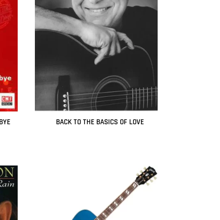
BYE
BACK TO THE BASICS OF LOVE
Leer más