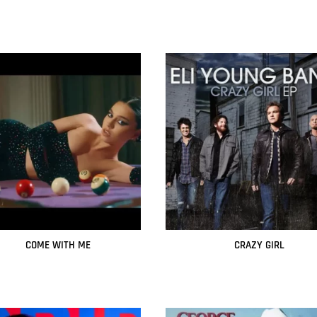
Leer más
Leer más
COME WITH ME
CRAZY GIRL
Leer más
Leer más