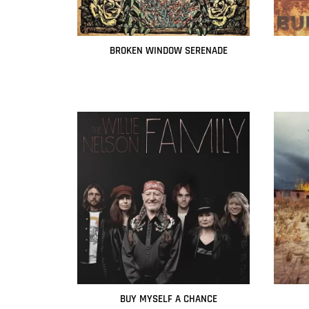
BROKEN WINDOW SERENADE
Leer más
BUY MYSELF A CHANCE