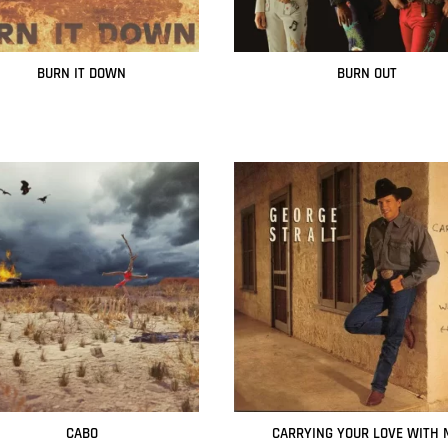
BURN IT DOWN
BURN OUT
Leer más
Leer más
CABO
CARRYING YOUR LOVE WITH 