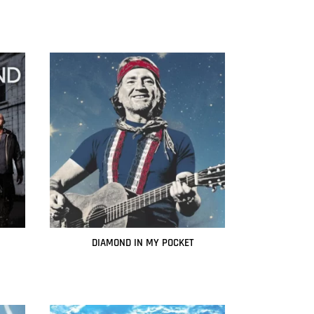
Leer más
DIAMOND IN MY POCKET
Leer más