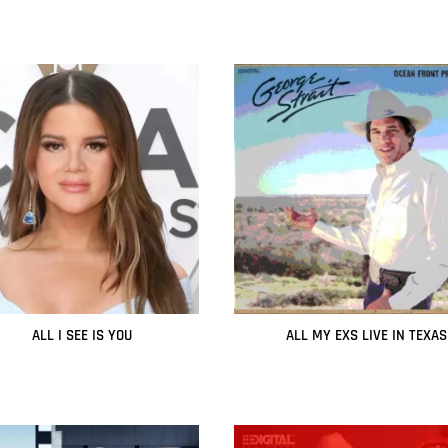
ALL I SEE IS YOU
ALL MY EXS LIVE IN TEXAS
Leer más
Leer más