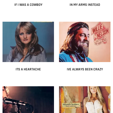
IF I WAS A COWBOY
IN MY ARMS INSTEAD
Leer más
Leer más
ITS A HEARTACHE
IVE ALWAYS BEEN CRAZY
Leer más
Leer más