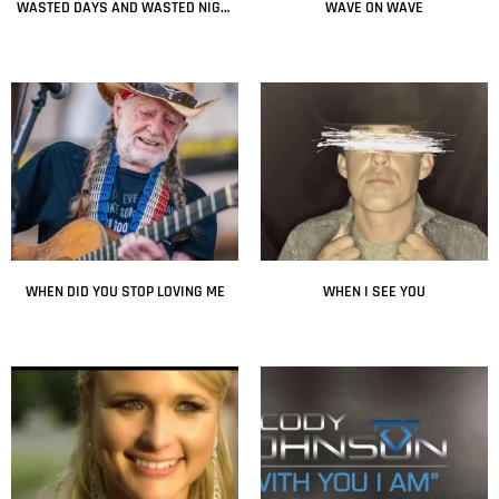
WASTED DAYS AND WASTED NIGHTS
WAVE ON WAVE
Leer más
Leer más
WHEN DID YOU STOP LOVING ME
WHEN I SEE YOU
Leer más
Leer más