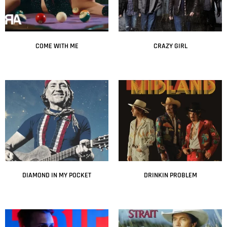
COME WITH ME
CRAZY GIRL
Leer más
Leer más
DIAMOND IN MY POCKET
DRINKIN PROBLEM
Leer más
Leer más