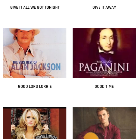
GIVE IT ALL WE GOT TONIGHT
GIVE IT AWAY
Leer más
Leer más
GOOD LORD LORRIE
GOOD TIME
Leer más
Leer más