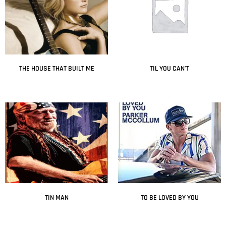
THE HOUSE THAT BUILT ME
TIL YOU CAN’T
Leer más
Leer más
TIN MAN
TO BE LOVED BY YOU
Leer más
Leer más