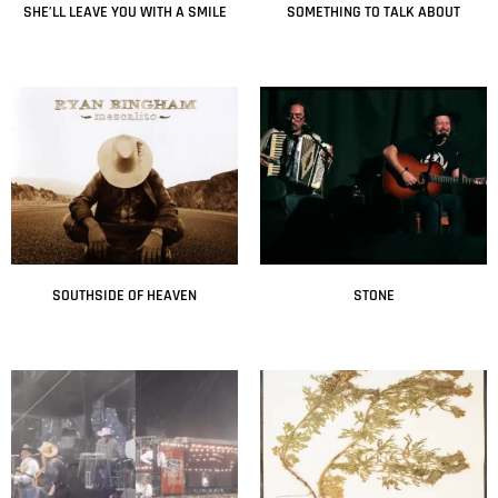
SHE’LL LEAVE YOU WITH A SMILE
SOMETHING TO TALK ABOUT
Leer más
Leer más
SOUTHSIDE OF HEAVEN
STONE
Leer más
Leer más