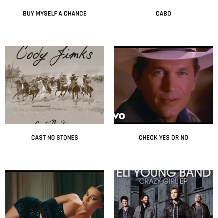
BUY MYSELF A CHANCE
CABO
Leer más
Leer más
CAST NO STONES
CHECK YES OR NO
Leer más
Leer más