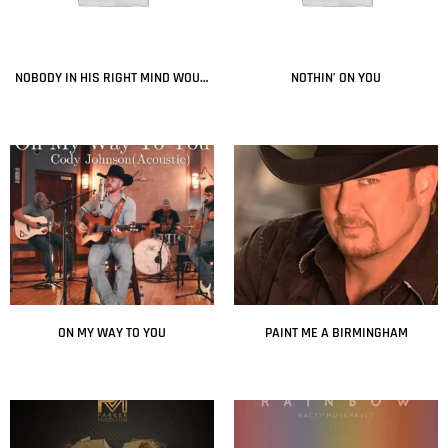
NOBODY IN HIS RIGHT MIND WOULD’VE LEFT HER
NOTHIN’ ON YOU
Leer más
Leer más
ON MY WAY TO YOU
PAINT ME A BIRMINGHAM
Leer más
Leer más