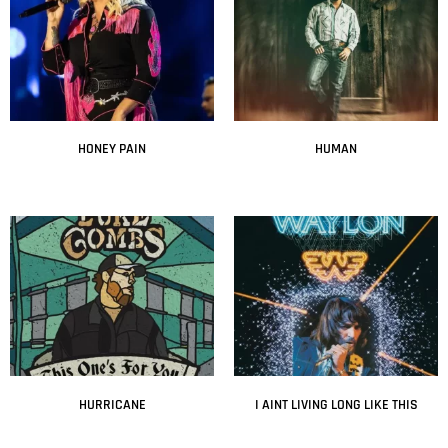
HONEY PAIN
HUMAN
Leer más
Leer más
HURRICANE
I AINT LIVING LONG LIKE THIS
Leer más
Leer más