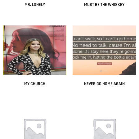
MR. LONELY
MUST BE THE WHISKEY
Leer más
Leer más
MY CHURCH
NEVER GO HOME AGAIN
Leer más
Leer más