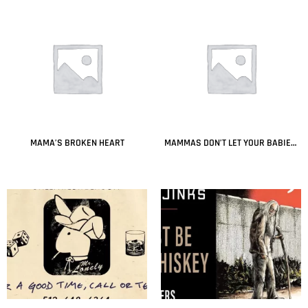
MAMA’S BROKEN HEART
MAMMAS DON’T LET YOUR BABIES GROW UP TO BE COWBOYS
Leer más
Leer más