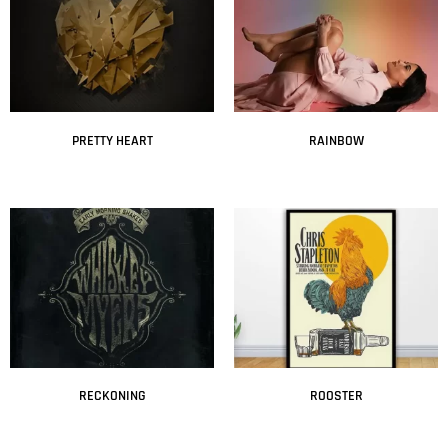
PRETTY HEART
RAINBOW
Leer más
Leer más
RECKONING
ROOSTER
Leer más
Leer más