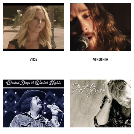
VICE
VIRGINIA
Leer más
Leer más