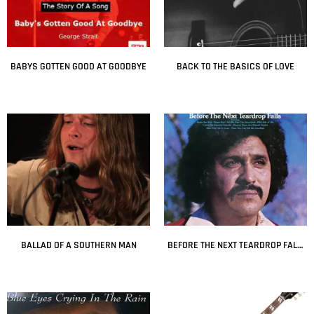
BABYS GOTTEN GOOD AT GOODBYE
BACK TO THE BASICS OF LOVE
Leer más
Leer más
BALLAD OF A SOUTHERN MAN
BEFORE THE NEXT TEARDROP FALLS
Leer más
Leer más