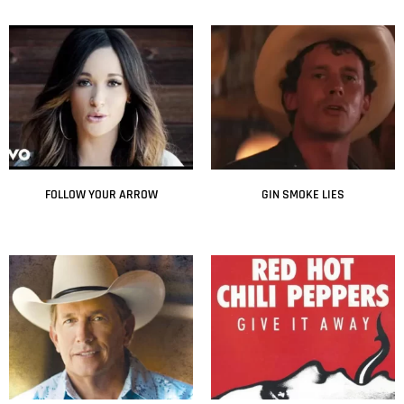
Leer más
Leer más
FOLLOW YOUR ARROW
GIN SMOKE LIES
Leer más
Leer más