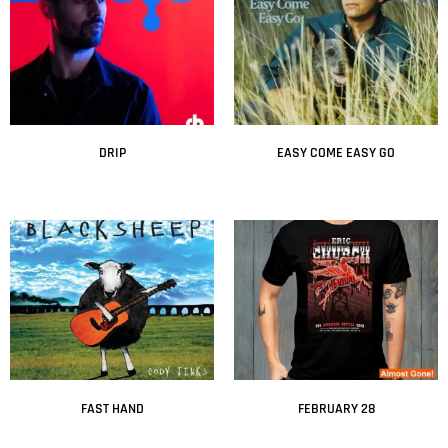
DRIP
EASY COME EASY GO
Leer más
Leer más
FAST HAND
FEBRUARY 28