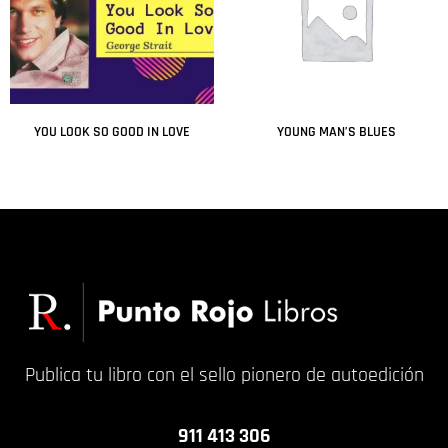
YOU LOOK SO GOOD IN LOVE
YOUNG MAN’S BLUES
Leer más
Leer más
Publica tu libro con el sello pionero de autoedición
911 413 306