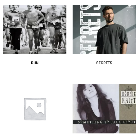
RUN
SECRETS
Leer más
Leer más