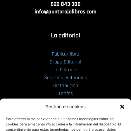
622 843 306
info@puntorojolibros.com
La editorial
Publicar libro
Grupo Editorial
La Editorial
Servicios editoriales
Distribución
Tarifas
Enviar manuscrito
Gestión de cookies
PRL | Media
Para ofrecer la mejor experiencia, utilizamos tecnologías como las
cookies para almacenar y/o acceder a la información del dispositivo. El
consentimiento para estas tecnologías nos permitirá procesar datos