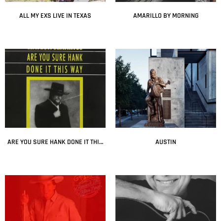
ALL MY EXS LIVE IN TEXAS
AMARILLO BY MORNING
Leer más
Leer más
ARE YOU SURE HANK DONE IT THIS WAY
AUSTIN
Leer más
Leer más