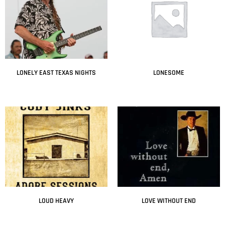
LONELY EAST TEXAS NIGHTS
LONESOME
Leer más
Leer más
LOUD HEAVY
LOVE WITHOUT END
Leer más
Leer más