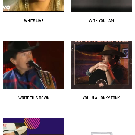
WHITE LIAR
WITH YOU I AM
Leer más
Leer más
WRITE THIS DOWN
YOU IN A HONKY TONK
Leer más
Leer más