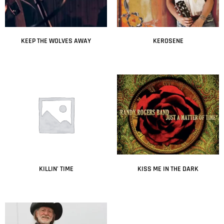
KEEP THE WOLVES AWAY
KEROSENE
Leer más
Leer más
KILLIN’ TIME
KISS ME IN THE DARK
Leer más
Leer más