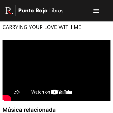
Ir
Menu
al
Publicar un libro
Modelo PRL
La editorial
PRL | Media
Acceso autores
contenido
CARRYING YOUR LOVE WITH ME
Música relacionada