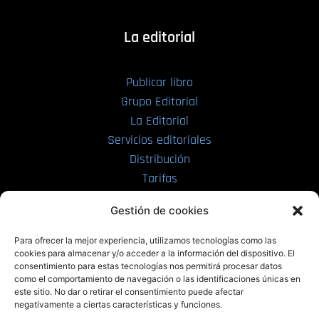
La editorial
Publicar libro
Grupo Editorial
La Editorial
Servicios editoriales
Distribución
Tarifas
Enviar manuscrito
Gestión de cookies
PRL | Media
Para ofrecer la mejor experiencia, utilizamos tecnologías como las
cookies para almacenar y/o acceder a la información del dispositivo. El
consentimiento para estas tecnologías nos permitirá procesar datos
PRL | Films
como el comportamiento de navegación o las identificaciones únicas en
PRL | Play
este sitio. No dar o retirar el consentimiento puede afectar
negativamente a ciertas características y funciones.
PRL | LAB