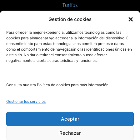
Tarifas
Enviar manuscrito
Gestión de cookies
PRL | Media
Para ofrecer la mejor experiencia, utilizamos tecnologías como las
cookies para almacenar y/o acceder a la información del dispositivo. El
consentimiento para estas tecnologías nos permitirá procesar datos
PRL | Films
como el comportamiento de navegación o las identificaciones únicas en
PRL | Play
este sitio. No dar o retirar el consentimiento puede afectar
negativamente a ciertas características y funciones.
PRL | LAB
PRL | Invierte
Blog
Consulta nuestra Política de cookies para más información.
Noticias
Gestionar los servicios
Legal
Aceptar
Rechazar
Aviso Legal