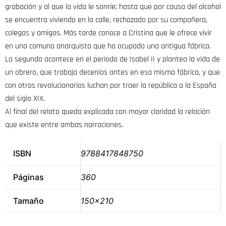
grabación y al que la vida le sonríe; hasta que por causa del alcohol
se encuentra viviendo en la calle, rechazado por su compañera,
colegas y amigos. Más tarde conoce a Cristina que le ofrece vivir
en una comuna anarquista que ha ocupado una antigua fábrica.
La segunda acontece en el periodo de Isabel II y plantea la vida de
un obrero, que trabaja decenios antes en esa misma fábrica, y que
con otros revolucionarios luchan por traer la república a la España
del siglo XIX.
Al final del relato queda explicada con mayor claridad la relación
que existe entre ambas narraciones.
ISBN
9788417848750
Páginas
360
Tamaño
150×210