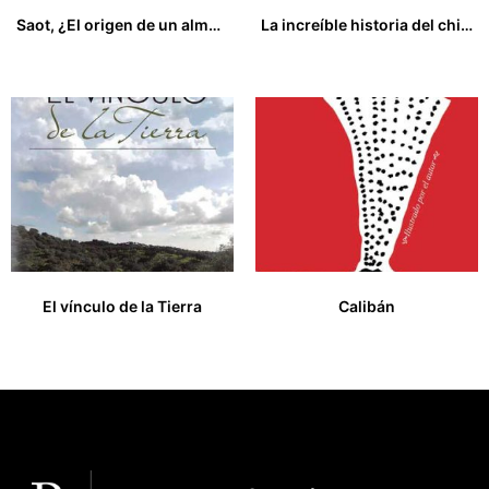
Saot, ¿El origen de un alma oscura?
La increíble historia del chico con dientes de metal
18,00
€
15,00
€
El vínculo de la Tierra
Calibán
17,00
€
20,00
€