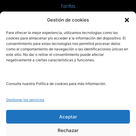
Tarifas
Enviar manuscrito
Gestión de cookies
PRL | Media
Para ofrecer la mejor experiencia, utilizamos tecnologías como las
cookies para almacenar y/o acceder a la información del dispositivo. El
consentimiento para estas tecnologías nos permitirá procesar datos
PRL | Films
como el comportamiento de navegación o las identificaciones únicas en
PRL | Play
este sitio. No dar o retirar el consentimiento puede afectar
negativamente a ciertas características y funciones.
PRL | LAB
PRL | Invierte
Blog
Consulta nuestra Política de cookies para más información.
Noticias
Gestionar los servicios
Legal
Aceptar
Rechazar
Aviso Legal