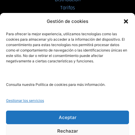
Tarifas
Enviar manuscrito
Gestión de cookies
PRL | Media
Para ofrecer la mejor experiencia, utilizamos tecnologías como las
cookies para almacenar y/o acceder a la información del dispositivo. El
consentimiento para estas tecnologías nos permitirá procesar datos
PRL | Films
como el comportamiento de navegación o las identificaciones únicas en
PRL | Play
este sitio. No dar o retirar el consentimiento puede afectar
negativamente a ciertas características y funciones.
PRL | LAB
PRL | Invierte
Blog
Consulta nuestra Política de cookies para más información.
Noticias
Gestionar los servicios
Legal
Aceptar
Rechazar
Aviso Legal