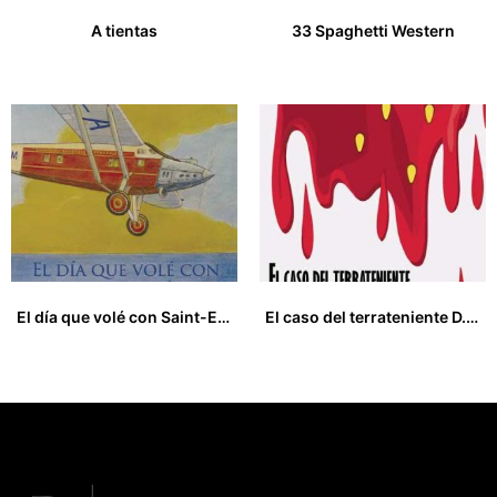
A tientas
33 Spaghetti Western
17,00
€
12,00
€
El día que volé con Saint-Exupéry y otros cuentos de aviación
El caso del terrateniente D. Lucas Ruáz de la Peña
12,00
€
15,00
€