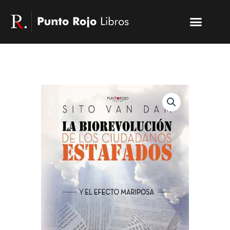
Ir
Menu
al
Publicar un libro
Modelo PRL
La editorial
PRL | Media
Acceso autores
contenido