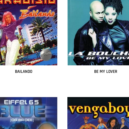
BAILANDO
BE MY LOVER
Leer más
Leer más