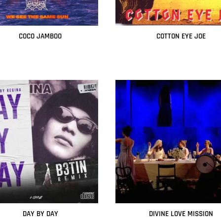
COCO JAMBOO
COTTON EYE JOE
Leer más
Leer más
DAY BY DAY
DIVINE LOVE MISSION