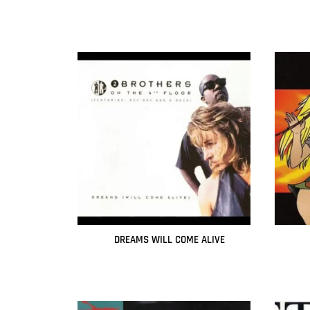
Leer más
DREAMS WILL COME ALIVE
Leer más