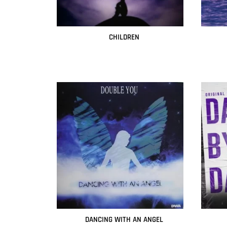
CHILDREN
Leer más
DANCING WITH AN ANGEL