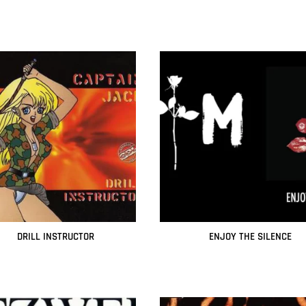
Leer más
Leer más
DRILL INSTRUCTOR
ENJOY THE SILENCE
Leer más
Leer más