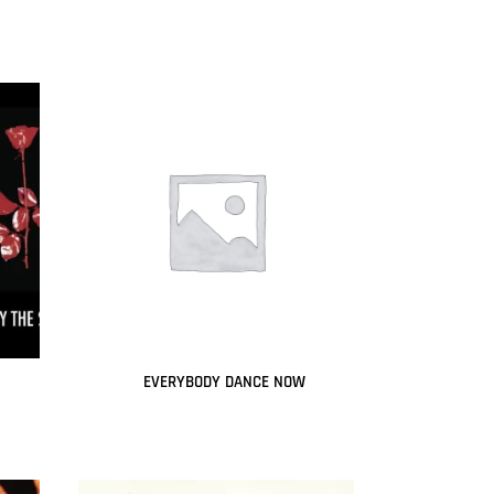
Leer más
EVERYBODY DANCE NOW
Leer más