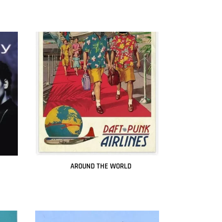
AROUND THE WORLD
Leer más