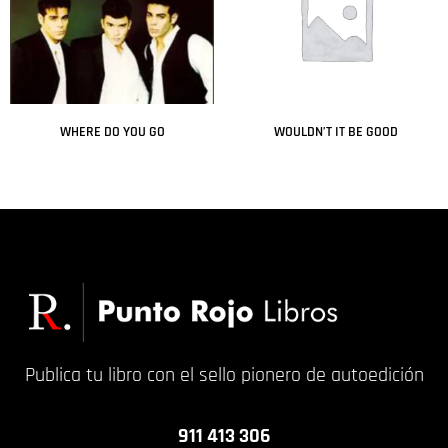
WHERE DO YOU GO
WOULDN’T IT BE GOOD
Leer más
Leer más
Publica tu libro con el sello pionero de autoedición
911 413 306