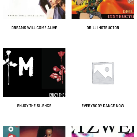
DREAMS WILL COME ALIVE
DRILL INSTRUCTOR
Leer más
Leer más
ENJOY THE SILENCE
EVERYBODY DANCE NOW
Leer más
Leer más