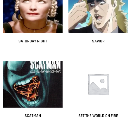
SATURDAY NIGHT
SAVIOR
Leer más
Leer más
SCATMAN
SET THE WORLD ON FIRE
Leer más
Leer más