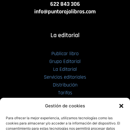
622 843 306
info@puntorojolibros.com
La editorial
Publicar libro
Grupo Editorial
La Editorial
Servicios editoriales
Distribución
Tarifas
Enviar manuscrito
Gestión de cookies
PRL | Media
Para ofrecer la mejor experiencia, utilizamos tecnologías como las
cookies para almacenar y/o acceder a la información del dispositivo. El
consentimiento para estas tecnologías nos permitirá procesar datos