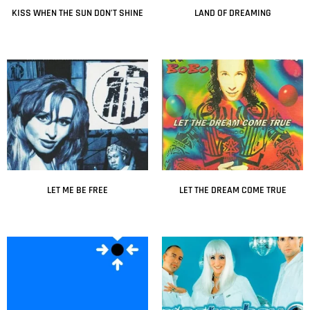
KISS WHEN THE SUN DON’T SHINE
LAND OF DREAMING
Leer más
Leer más
LET ME BE FREE
LET THE DREAM COME TRUE
Leer más
Leer más