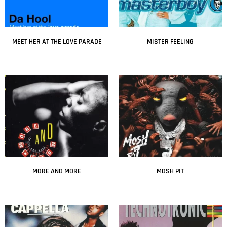
MEET HER AT THE LOVE PARADE
MISTER FEELING
Leer más
Leer más
MORE AND MORE
MOSH PIT
Leer más
Leer más