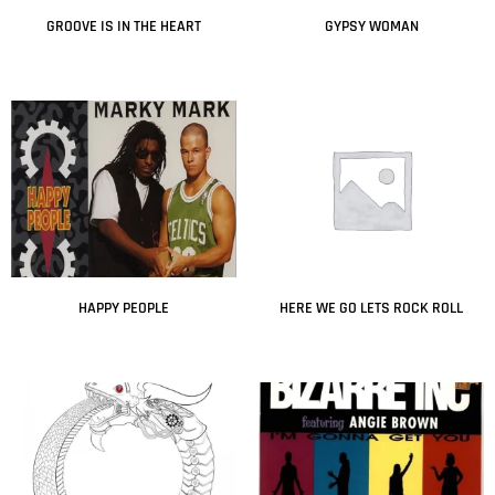
GROOVE IS IN THE HEART
GYPSY WOMAN
Leer más
Leer más
HAPPY PEOPLE
HERE WE GO LETS ROCK ROLL
Leer más
Leer más