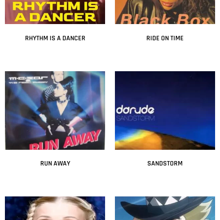
RHYTHM IS A DANCER
RIDE ON TIME
Leer más
Leer más
RUN AWAY
SANDSTORM
Leer más
Leer más