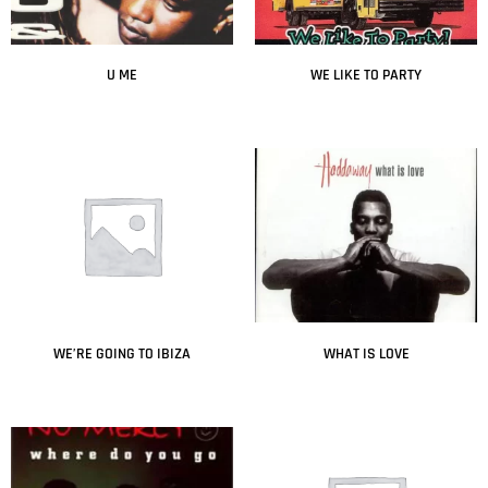
U ME
WE LIKE TO PARTY
Leer más
Leer más
WE’RE GOING TO IBIZA
WHAT IS LOVE
Leer más
Leer más