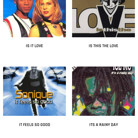
IS IT LOVE
IS THIS THE LOVE
Leer más
Leer más
IT FEELS SO GOOD
ITS A RAINY DAY
Leer más
Leer más