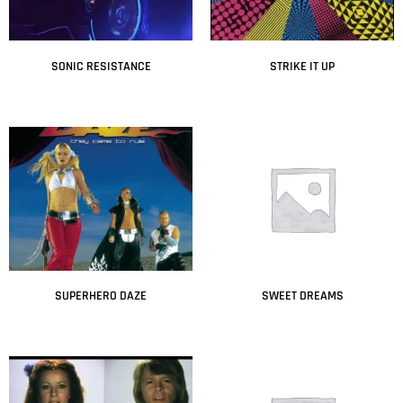
SONIC RESISTANCE
STRIKE IT UP
Leer más
Leer más
SUPERHERO DAZE
SWEET DREAMS
Leer más
Leer más