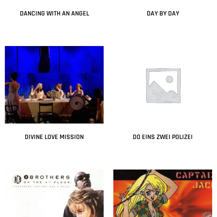
DANCING WITH AN ANGEL
DAY BY DAY
Leer más
Leer más
DIVINE LOVE MISSION
DO EINS ZWEI POLIZEI
Leer más
Leer más