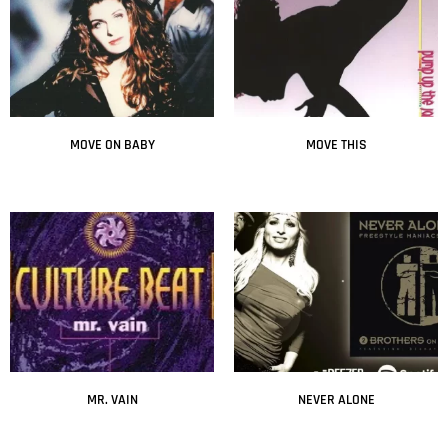
MOVE ON BABY
MOVE THIS
Leer más
Leer más
MR. VAIN
NEVER ALONE
Leer más
Leer más