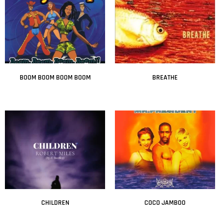
BOOM BOOM BOOM BOOM
BREATHE
Leer más
Leer más
CHILDREN
COCO JAMBOO