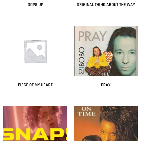
OOPS UP
ORIGINAL THINK ABOUT THE WAY
Leer más
Leer más
PIECE OF MY HEART
PRAY
Leer más
Leer más