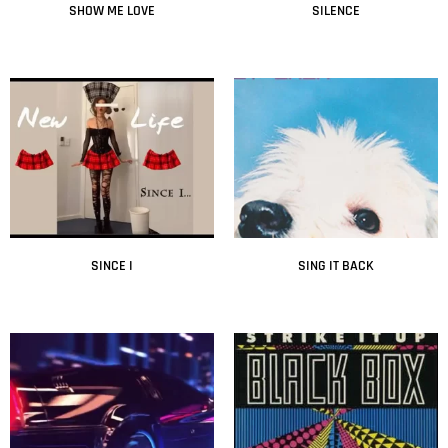
SHOW ME LOVE
SILENCE
Leer más
Leer más
SINCE I
SING IT BACK
Leer más
Leer más