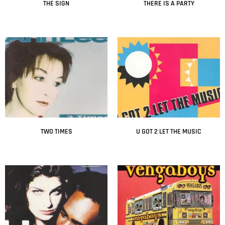
THE SIGN
THERE IS A PARTY
Leer más
Leer más
TWO TIMES
U GOT 2 LET THE MUSIC
Leer más
Leer más