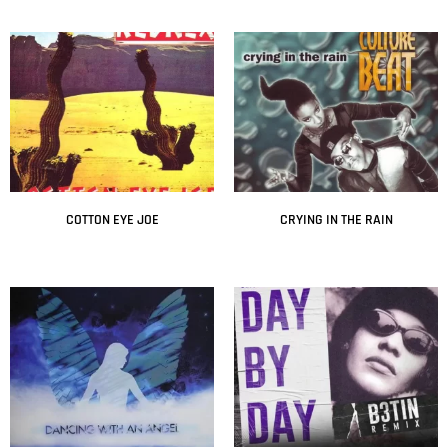
Leer más
Leer más
COTTON EYE JOE
CRYING IN THE RAIN
Leer más
Leer más