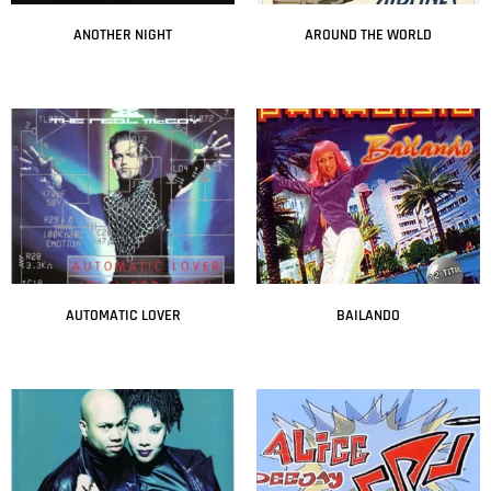
ANOTHER NIGHT
AROUND THE WORLD
Leer más
Leer más
AUTOMATIC LOVER
BAILANDO
Leer más
Leer más