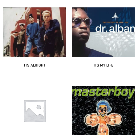
ITS ALRIGHT
ITS MY LIFE
Leer más
Leer más