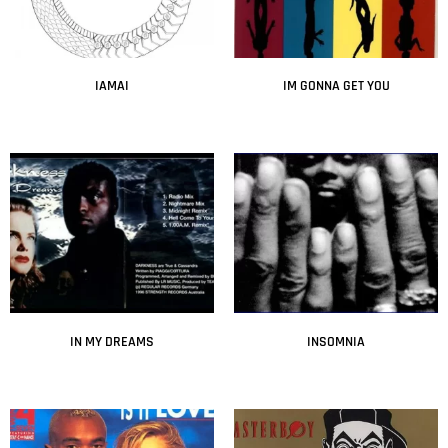
IAMAI
IM GONNA GET YOU
Leer más
Leer más
IN MY DREAMS
INSOMNIA
Leer más
Leer más