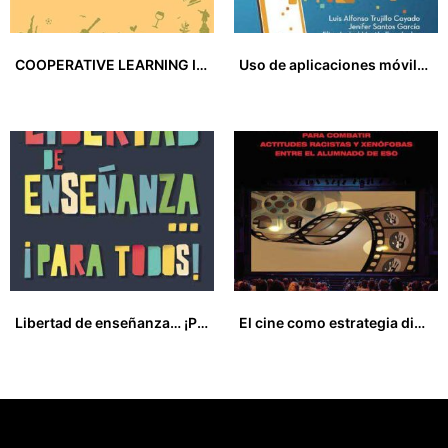
COOPERATIVE LEARNING IN CHINA’S EFL AND ESL SETTINGS
Uso de aplicaciones móviles para fomentar y mejorar el aprendizaje
15,00
€
15,00
€
Libertad de enseñanza… ¡Para todos!
El cine como estrategia didáctica para combatir actitudes racistas y xenófobas entre el alumnado de ESO
12,00
€
8,00
€