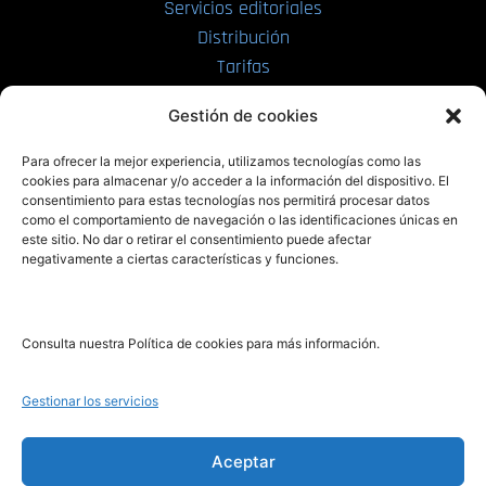
Servicios editoriales
Distribución
Tarifas
Enviar manuscrito
Gestión de cookies
PRL | Media
Para ofrecer la mejor experiencia, utilizamos tecnologías como las
cookies para almacenar y/o acceder a la información del dispositivo. El
consentimiento para estas tecnologías nos permitirá procesar datos
PRL | Films
como el comportamiento de navegación o las identificaciones únicas en
PRL | Play
este sitio. No dar o retirar el consentimiento puede afectar
negativamente a ciertas características y funciones.
PRL | LAB
PRL | Invierte
Blog
Consulta nuestra Política de cookies para más información.
Noticias
Gestionar los servicios
Legal
Aceptar