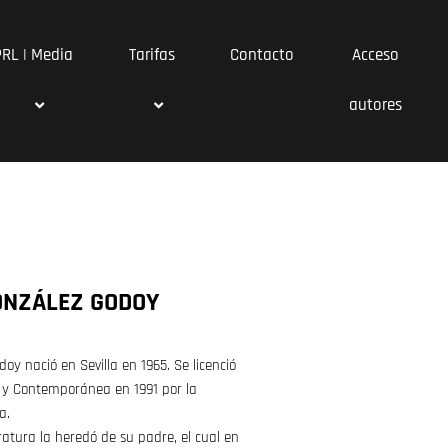
PRL | Media
Tarifas
Contacto
Acceso
autores
ONZÁLEZ GODOY
oy nació en Sevilla en 1965. Se licenció
 y Contemporánea en 1991 por la
a.
eratura la heredó de su padre, el cual en