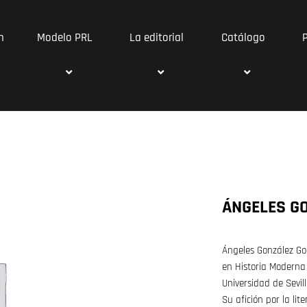
n
Modelo PRL
La editorial
Catálogo
ÁNGELES G
Ángeles González God
en Historia Moderna
Universidad de Sevill
Su afición por la lit