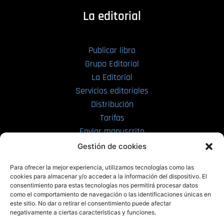
La editorial
Publicar libro
Grupo Editorial
La Editorial
Servicios editoriales
Distribución
Tarifas
Enviar manuscrito
Gestión de cookies
PRL | Media
Para ofrecer la mejor experiencia, utilizamos tecnologías como las
cookies para almacenar y/o acceder a la información del dispositivo. El
consentimiento para estas tecnologías nos permitirá procesar datos
PRL | Films
como el comportamiento de navegación o las identificaciones únicas en
PRL | Play
este sitio. No dar o retirar el consentimiento puede afectar
negativamente a ciertas características y funciones.
PRL | LAB