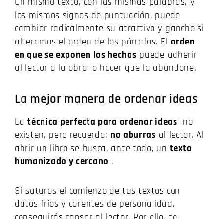
Un mismo texto, con las mismas palabras, y
los mismos signos de puntuación, puede
cambiar radicalmente su atractivo y gancho si
alteramos el orden de los párrafos. El
orden
en que se exponen los hechos
puede adherir
al lector a la obra, o hacer que la abandone.
La mejor manera de ordenar ideas
La
técnica perfecta para ordenar ideas
no
existen, pero recuerda:
no aburras
al lector.
Al
abrir un libro se busca, ante todo, un
texto
humanizado y cercano
.
Si saturas el comienzo de tus textos con
datos fríos y carentes de personalidad,
conseguirás cansar al lector.
Por ello, te