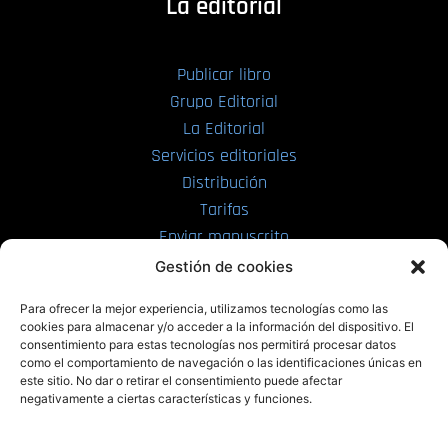
La editorial
Publicar libro
Grupo Editorial
La Editorial
Servicios editoriales
Distribución
Tarifas
Enviar manuscrito
Gestión de cookies
PRL | Media
Para ofrecer la mejor experiencia, utilizamos tecnologías como las
cookies para almacenar y/o acceder a la información del dispositivo. El
consentimiento para estas tecnologías nos permitirá procesar datos
PRL | Films
como el comportamiento de navegación o las identificaciones únicas en
PRL | Play
este sitio. No dar o retirar el consentimiento puede afectar
negativamente a ciertas características y funciones.
PRL | LAB
PRL | Invierte