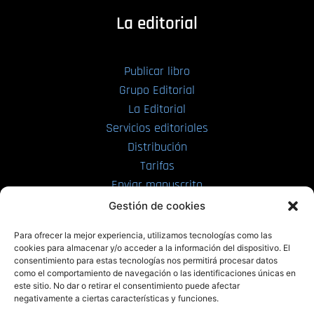
La editorial
Publicar libro
Grupo Editorial
La Editorial
Servicios editoriales
Distribución
Tarifas
Enviar manuscrito
Gestión de cookies
PRL | Media
Para ofrecer la mejor experiencia, utilizamos tecnologías como las
cookies para almacenar y/o acceder a la información del dispositivo. El
consentimiento para estas tecnologías nos permitirá procesar datos
PRL | Films
como el comportamiento de navegación o las identificaciones únicas en
PRL | Play
este sitio. No dar o retirar el consentimiento puede afectar
negativamente a ciertas características y funciones.
PRL | LAB