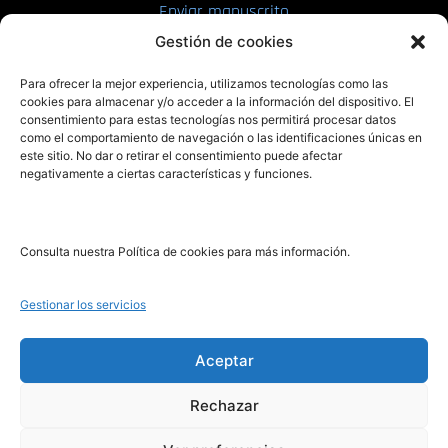
Enviar manuscrito
Gestión de cookies
PRL | Media
Para ofrecer la mejor experiencia, utilizamos tecnologías como las
cookies para almacenar y/o acceder a la información del dispositivo. El
consentimiento para estas tecnologías nos permitirá procesar datos
PRL | Films
como el comportamiento de navegación o las identificaciones únicas en
PRL | Play
este sitio. No dar o retirar el consentimiento puede afectar
negativamente a ciertas características y funciones.
PRL | LAB
PRL | Invierte
Blog
Consulta nuestra Política de cookies para más información.
Noticias
Gestionar los servicios
Legal
Aceptar
Rechazar
Aviso Legal
Política de Cookies