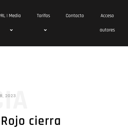
PRL | Media
Tarifas
Contacto
Acceso
autores
CIA
8, 2023
Rojo cierra