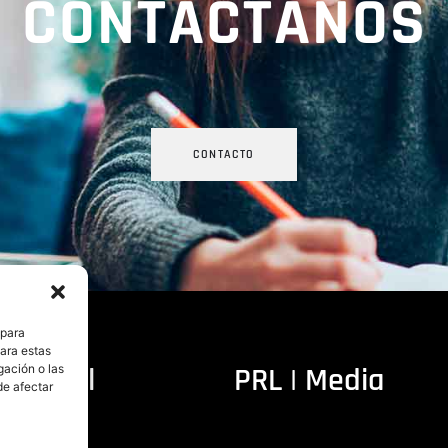
CONTÁCTANOS
CONTACTO
 para
para estas
ditorial
PRL | Media
gación o las
de afectar