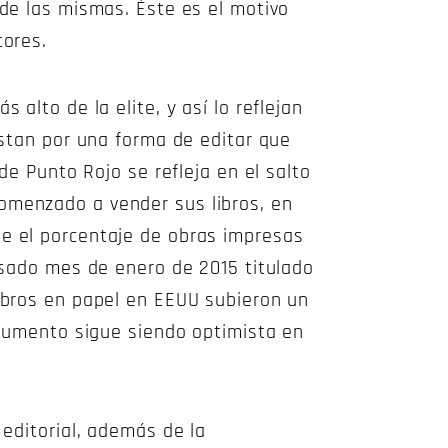
 de las mismas. Éste es el motivo
tores.
alto de la elite, y así lo reflejan
estan por una forma de editar que
de Punto Rojo se refleja en el salto
omenzado a vender sus libros, en
e el porcentaje de obras impresas
asado mes de enero de 2015 titulado
ibros en papel en EEUU subieron un
 aumento sigue siendo optimista en
 editorial, además de la