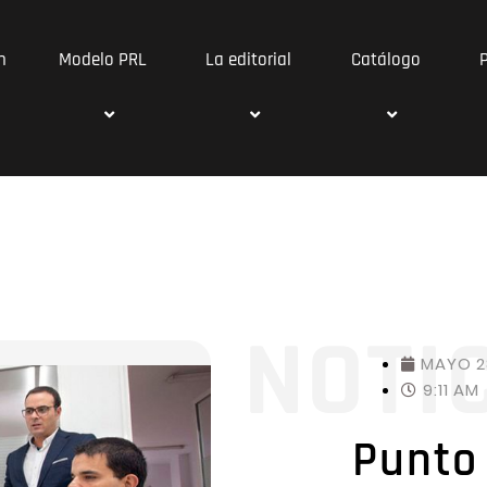
n
Modelo PRL
La editorial
Catálogo
NOTI
MAYO 2
9:11 AM
Punto 