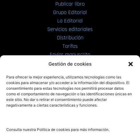
Publicar libro
Grupo Editorial
La Editorial
Servicios editoriales
Distribución
Tarifas
Enviar manuscrito
Gestión de cookies
PRL | Media
Para ofrecer la mejor experiencia, utilizamos tecnologías como las
cookies para almacenar y/o acceder a la información del dispositivo. El
consentimiento para estas tecnologías nos permitirá procesar datos
PRL | Films
como el comportamiento de navegación o las identificaciones únicas en
PRL | Play
este sitio. No dar o retirar el consentimiento puede afectar
negativamente a ciertas características y funciones.
PRL | LAB
PRL | Invierte
Blog
Consulta nuestra Política de cookies para más información.
Noticias