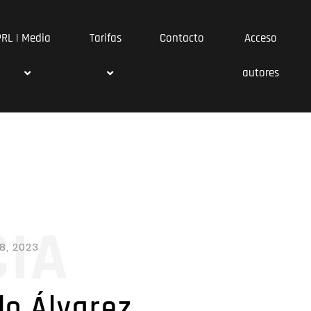
PRL | Media
Tarifas
Contacto
Acceso
autores
CIA
8, 2023
lo Álvarez