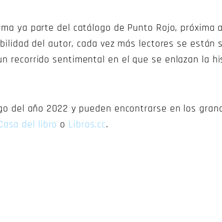
orma ya parte del catálogo de Punto Rojo, próxima a
nsibilidad del autor, cada vez más lectores se está
n recorrido sentimental en el que se enlazan la his
argo del año 2022 y pueden encontrarse en los grand
Casa del libro
o
Libros.cc
.