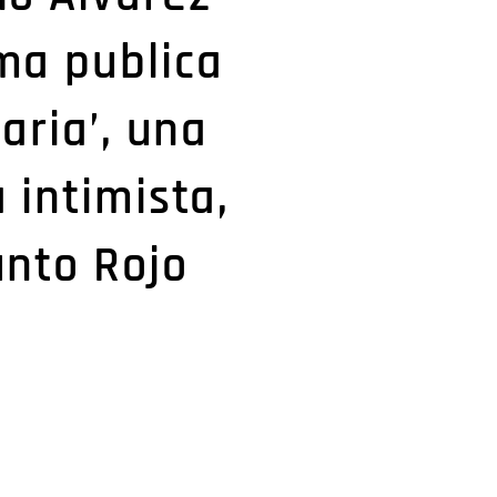
ma publica
taria’, una
 intimista,
unto Rojo