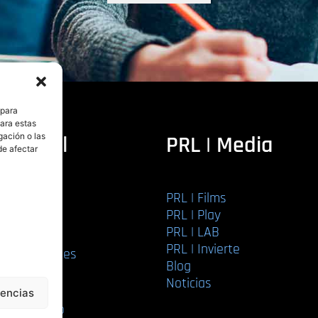
 para
para estas
ditorial
PRL | Media
gación o las
de afectar
PRL | Films
r libro
PRL | Play
Editorial
PRL | LAB
torial
PRL | Invierte
ios editoriales
Blog
bución
Noticias
s
rencias
 manuscrito