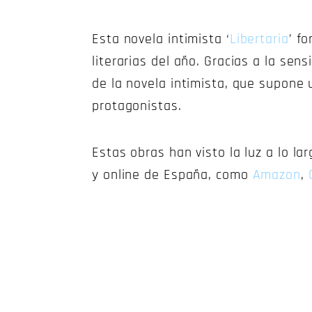
Esta novela intimista ‘
Libertaria
’ f
literarias del año. Gracias a la se
de la novela intimista, que supone u
protagonistas.
Estas obras han visto la luz a lo l
y online de España, como
Amazon
,