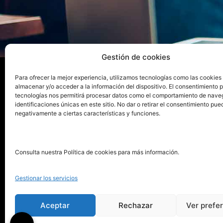
Gestión de cookies
Para ofrecer la mejor experiencia, utilizamos tecnologías como las cookies
almacenar y/o acceder a la información del dispositivo. El consentimiento 
La e
tecnologías nos permitirá procesar datos como el comportamiento de nave
identificaciones únicas en este sitio. No dar o retirar el consentimiento pue
negativamente a ciertas características y funciones.
Publica tu libro con el sello
Publica
pionero de autoedición
Grupo 
Consulta nuestra Política de cookies para más información.
La Edi
911 413 306
Servic
Gestionar los servicios
622 843 306
Distri
info@puntorojolibros.com
Tarifa
Aceptar
Rechazar
Ver prefe
Enviar