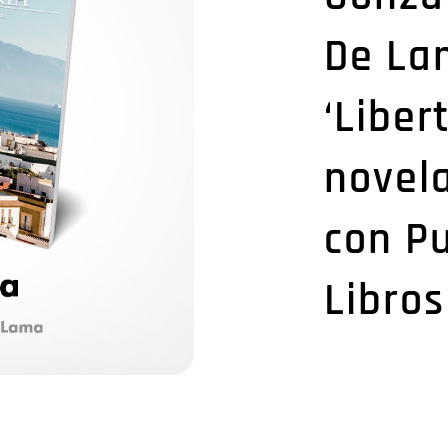
De La
‘Liber
novela
con P
Libros