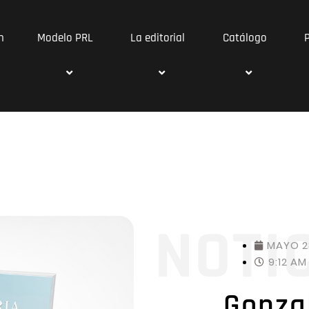
n
Modelo PRL
La editorial
Catálogo
NOTI
MAYO 2
9:12 AM
Gonza