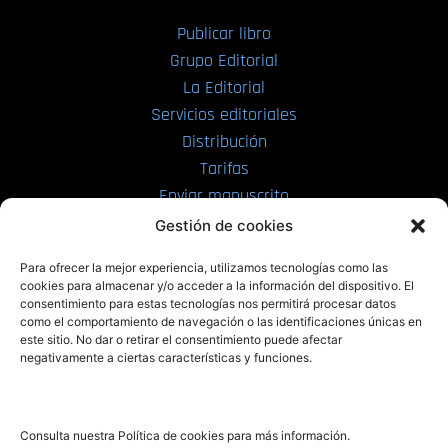
Publicar libro
Grupo Editorial
La Editorial
Servicios editoriales
Distribución
Tarifas
Enviar manuscrito
Gestión de cookies
PRL | Media
Para ofrecer la mejor experiencia, utilizamos tecnologías como las
cookies para almacenar y/o acceder a la información del dispositivo. El
consentimiento para estas tecnologías nos permitirá procesar datos
PRL | Films
como el comportamiento de navegación o las identificaciones únicas en
PRL | Play
este sitio. No dar o retirar el consentimiento puede afectar
negativamente a ciertas características y funciones.
PRL | LAB
PRL | Invierte
Blog
Consulta nuestra Política de cookies para más información.
Noticias