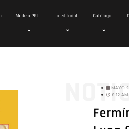
n
Modelo PRL
La editorial
Catálogo
NOTI
MAYO 2
9:12 AM
Fermí