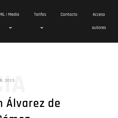
PRL | Media
Tarifas
Contacto
Acceso
autores
CIA
8, 2023
n Álvarez de