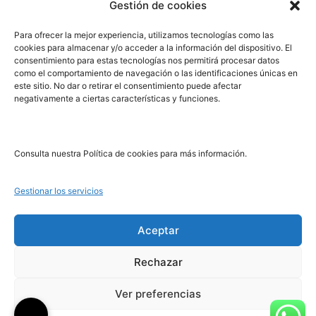
Gestión de cookies
PRL | Media
Para ofrecer la mejor experiencia, utilizamos tecnologías como las
cookies para almacenar y/o acceder a la información del dispositivo. El
consentimiento para estas tecnologías nos permitirá procesar datos
PRL | Films
como el comportamiento de navegación o las identificaciones únicas en
PRL | Play
este sitio. No dar o retirar el consentimiento puede afectar
negativamente a ciertas características y funciones.
PRL | LAB
PRL | Invierte
Blog
Consulta nuestra Política de cookies para más información.
Noticias
Gestionar los servicios
Legal
Aceptar
Rechazar
Aviso Legal
Política de Cookies
Ver preferencias
Política de Privacidad