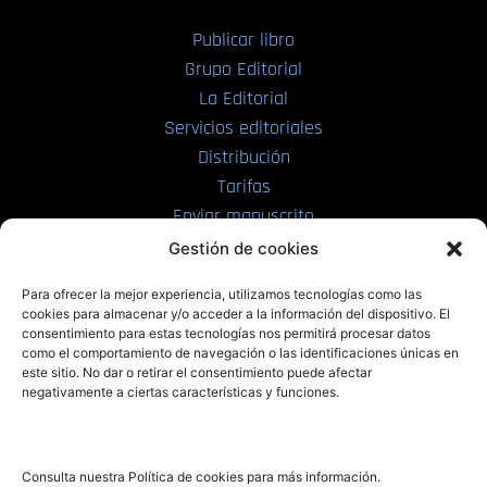
Publicar libro
Grupo Editorial
La Editorial
Servicios editoriales
Distribución
Tarifas
Enviar manuscrito
Gestión de cookies
PRL | Media
Para ofrecer la mejor experiencia, utilizamos tecnologías como las
cookies para almacenar y/o acceder a la información del dispositivo. El
consentimiento para estas tecnologías nos permitirá procesar datos
PRL | Films
como el comportamiento de navegación o las identificaciones únicas en
PRL | Play
este sitio. No dar o retirar el consentimiento puede afectar
negativamente a ciertas características y funciones.
PRL | LAB
PRL | Invierte
Blog
Consulta nuestra Política de cookies para más información.
Noticias