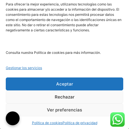
Para ofrecer la mejor experiencia, utilizamos tecnologías como las
cookies para almacenar y/o acceder a la información del dispositivo. El
consentimiento para estas tecnologías nos permitirá procesar datos
PRL | Films
como el comportamiento de navegación o las identificaciones únicas en
PRL | Play
este sitio. No dar o retirar el consentimiento puede afectar
negativamente a ciertas características y funciones.
PRL | LAB
PRL | Invierte
Blog
Consulta nuestra Política de cookies para más información.
Noticias
Gestionar los servicios
Legal
Aceptar
Rechazar
Aviso Legal
Política de Cookies
Ver preferencias
Política de Privacidad
Política de cookies
Politica de privacidad