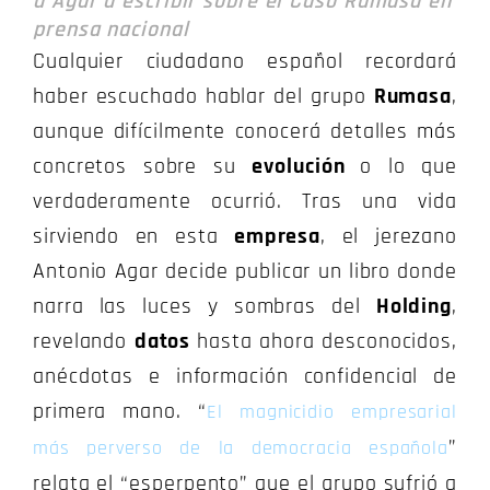
a Agar a escribir sobre el Caso Rumasa en
prensa nacional
Cualquier ciudadano español recordará
haber escuchado hablar del grupo
Rumasa
,
aunque difícilmente conocerá detalles más
concretos sobre su
evolución
o lo que
verdaderamente ocurrió. Tras una vida
sirviendo en esta
empresa
, el jerezano
Antonio Agar decide publicar un libro donde
narra las luces y sombras del
Holding
,
revelando
datos
hasta ahora desconocidos,
anécdotas e información confidencial de
primera mano. “
El magnicidio empresarial
”
más perverso de la democracia española
relata el “esperpento” que el grupo sufrió a