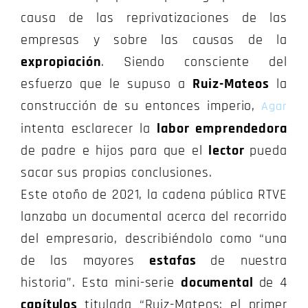
causa de las reprivatizaciones de las
empresas y sobre las causas de la
expropiación
. Siendo consciente del
esfuerzo que le supuso a
Ruiz-Mateos
la
construcción de su entonces imperio,
Agar
intenta esclarecer la
labor emprendedora
de padre e hijos para que el
lector
pueda
sacar sus propias conclusiones.
Este otoño de 2021, la cadena pública RTVE
lanzaba un documental acerca del recorrido
del empresario, describiéndolo como “una
de las mayores
estafas
de nuestra
historia”. Esta mini-serie
documental
de 4
capítulos
titulada “Ruiz-Mateos: el primer