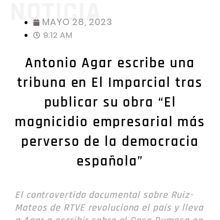
NOTICIA
MAYO 28, 2023
9:12 AM
Antonio Agar escribe una
tribuna en El Imparcial tras
publicar su obra “El
magnicidio empresarial más
perverso de la democracia
española”
El controvertido documental sobre Ruiz-
Mateos de RTVE revoluciona el país y lleva