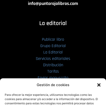
info@puntorojolibros.com
La editorial
Publicar libro
Grupo Editorial
La Editorial
Servicios editoriales
Distribución
Tarifas
Enviar manuscrito
Gestión de cookies
PRL | Media
Para ofrecer la mejor experiencia, utilizamos tecnologías como las
cookies para almacenar y/o acceder a la información del dispositivo. El
consentimiento para estas tecnologías nos permitirá procesar datos
PRL | Films