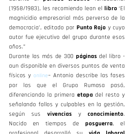
(1958/1983), les recomiendo lean el
libro
‘El
magnicidio empresarial más perverso de la
democracia’, editado por
Punto Rojo
y cuyo
autor fue ejecutivo del grupo durante esos
años.”
Durante las más de 300
páginas
del libro -
aun disponible en diversos puntos de venta
físicos y
– Antonio describe las fases
online
por las que el Grupo Rumasa pasó,
diferenciando la primera
etapa
del resto y
señalando fallos y culpables en la gestión,
según sus
vivencias
y
conocimiento
.
Nacido en tiempos de
posguerra
, el
profesional desarrolló su
vida laboral