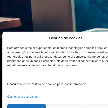
Gestión de cookies
Para ofrecer la mejor experiencia, utilizamos tecnologías como las cookies
almacenar y/o acceder a la información del dispositivo. El consentimiento 
La e
tecnologías nos permitirá procesar datos como el comportamiento de nave
identificaciones únicas en este sitio. No dar o retirar el consentimiento pue
negativamente a ciertas características y funciones.
Publica tu libro con el sello
Publica
pionero de autoedición
Grupo 
Consulta nuestra Política de cookies para más información.
La Edi
911 413 306
Servic
Gestionar los servicios
622 843 306
Distri
info@puntorojolibros.com