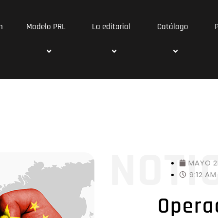
n
Modelo PRL
La editorial
Catálogo
NOTI
MAYO 2
9:12 AM
Operac