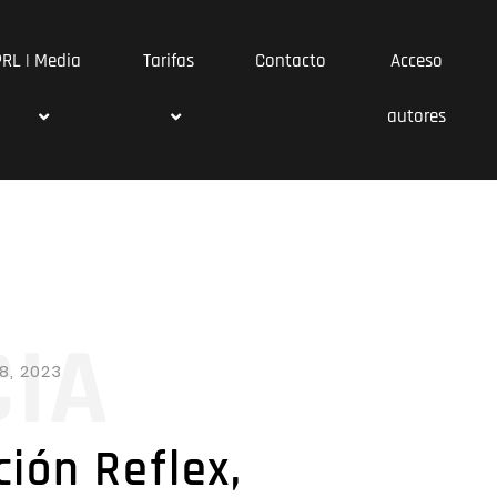
PRL | Media
Tarifas
Contacto
Acceso
autores
CIA
8, 2023
ión Reflex,