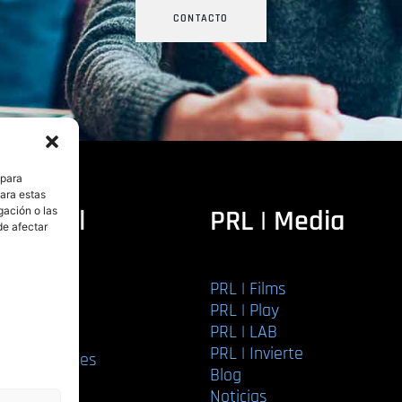
CONTACTO
 para
para estas
ditorial
PRL | Media
gación o las
de afectar
PRL | Films
r libro
PRL | Play
Editorial
PRL | LAB
torial
PRL | Invierte
ios editoriales
Blog
bución
Noticias