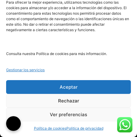
Para ofrecer la mejor experiencia, utilizamos tecnologías como las
cookies para almacenar y/o acceder a la información del dispositivo. El
consentimiento para estas tecnologías nos permitirá procesar datos
PRL | Films
como el comportamiento de navegación o las identificaciones únicas en
PRL | Play
este sitio. No dar o retirar el consentimiento puede afectar
negativamente a ciertas características y funciones.
PRL | LAB
PRL | Invierte
Blog
Consulta nuestra Política de cookies para más información.
Noticias
Gestionar los servicios
Legal
Aceptar
Rechazar
Aviso Legal
Política de Cookies
Ver preferencias
Política de Privacidad
Política de cookies
Politica de privacidad