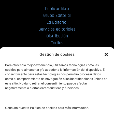
Publicar libro
Grupo Editorial
La Editorial
Servicios editoriales
Distribución
Tarifas
Enviar manuscrito
Gestión de cookies
PRL | Media
Para ofrecer la mejor experiencia, utilizamos tecnologías como las
cookies para almacenar y/o acceder a la información del dispositivo. El
consentimiento para estas tecnologías nos permitirá procesar datos
PRL | Films
como el comportamiento de navegación o las identificaciones únicas en
PRL | Play
este sitio. No dar o retirar el consentimiento puede afectar
negativamente a ciertas características y funciones.
PRL | LAB
PRL | Invierte
Blog
Consulta nuestra Política de cookies para más información.
Noticias