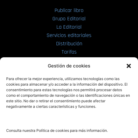
Publicar libro
Grupo Editorial
La Editorial
Servicios editoriales
Distribución
Tarifas
Enviar manuscrito
Gestión de cookies
PRL | Media
Para ofrecer la mejor experiencia, utilizamos tecnologías como las
cookies para almacenar y/o acceder a la información del dispositivo. El
consentimiento para estas tecnologías nos permitirá procesar datos
PRL | Films
como el comportamiento de navegación o las identificaciones únicas en
PRL | Play
este sitio. No dar o retirar el consentimiento puede afectar
negativamente a ciertas características y funciones.
PRL | LAB
PRL | Invierte
Blog
Consulta nuestra Política de cookies para más información.
Noticias