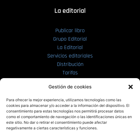
La editorial
Publicar libro
Grupo Editorial
La Editorial
Servicios editoriales
Distribución
Tarifas
Enviar manuscrito
Gestión de cookies
PRL | Media
Para ofrecer la mejor experiencia, utilizamos tecnologías como las
cookies para almacenar y/o acceder a la información del dispositivo. El
consentimiento para estas tecnologías nos permitirá procesar datos
PRL | Films
como el comportamiento de navegación o las identificaciones únicas en
PRL | Play
este sitio. No dar o retirar el consentimiento puede afectar
negativamente a ciertas características y funciones.
PRL | LAB