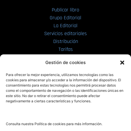
Publicar libro
Grupo Editorial
La Editorial
Servicios editoriales
Distribución
Tarifas
Enviar manuscrito
Gestión de cookies
PRL | Media
Para ofrecer la mejor experiencia, utilizamos tecnologías como las
cookies para almacenar y/o acceder a la información del dispositivo. El
consentimiento para estas tecnologías nos permitirá procesar datos
PRL | Films
como el comportamiento de navegación o las identificaciones únicas en
PRL | Play
este sitio. No dar o retirar el consentimiento puede afectar
negativamente a ciertas características y funciones.
PRL | LAB
PRL | Invierte
Blog
Consulta nuestra Política de cookies para más información.
Noticias