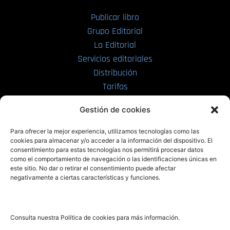
Publicar libro
Grupo Editorial
La Editorial
Servicios editoriales
Distribución
Tarifas
Enviar manuscrito
Gestión de cookies
PRL | Media
Para ofrecer la mejor experiencia, utilizamos tecnologías como las
cookies para almacenar y/o acceder a la información del dispositivo. El
consentimiento para estas tecnologías nos permitirá procesar datos
PRL | Films
como el comportamiento de navegación o las identificaciones únicas en
PRL | Play
este sitio. No dar o retirar el consentimiento puede afectar
negativamente a ciertas características y funciones.
PRL | LAB
PRL | Invierte
Blog
Consulta nuestra Política de cookies para más información.
Noticias