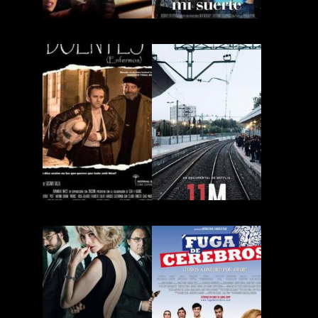
Decepción
Devuélveme Mi Suerte
Doentes
El Atentado del 11 M