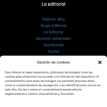
La editorial
Publicar libro
Grupo Editorial
La Editorial
Servicios editoriales
Distribución
Tarifas
Enviar manuscrito
Gestión de cookies
PRL | Media
Para ofrecer la mejor experiencia, utilizamos tecnologías como las
cookies para almacenar y/o acceder a la información del dispositivo. El
consentimiento para estas tecnologías nos permitirá procesar datos
PRL | Films
como el comportamiento de navegación o las identificaciones únicas en
PRL | Play
este sitio. No dar o retirar el consentimiento puede afectar
negativamente a ciertas características y funciones.
PRL | LAB
PRL | Invierte