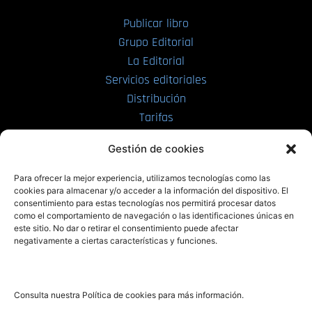
Publicar libro
Grupo Editorial
La Editorial
Servicios editoriales
Distribución
Tarifas
Enviar manuscrito
Gestión de cookies
PRL | Media
Para ofrecer la mejor experiencia, utilizamos tecnologías como las
cookies para almacenar y/o acceder a la información del dispositivo. El
consentimiento para estas tecnologías nos permitirá procesar datos
PRL | Films
como el comportamiento de navegación o las identificaciones únicas en
PRL | Play
este sitio. No dar o retirar el consentimiento puede afectar
negativamente a ciertas características y funciones.
PRL | LAB
PRL | Invierte
Blog
Consulta nuestra Política de cookies para más información.
Noticias