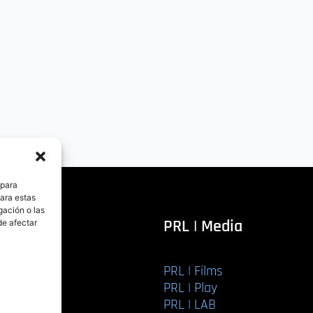
 para
para estas
gación o las
itorial
PRL | Media
de afectar
PRL | Films
r libro
PRL | Play
Editorial
PRL | LAB
torial