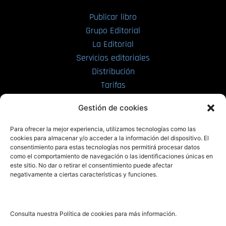
Publicar libro
Grupo Editorial
La Editorial
Servicios editoriales
Distribución
Tarifas
Enviar manuscrito
Gestión de cookies
PRL | Media
Para ofrecer la mejor experiencia, utilizamos tecnologías como las
cookies para almacenar y/o acceder a la información del dispositivo. El
consentimiento para estas tecnologías nos permitirá procesar datos
PRL | Films
como el comportamiento de navegación o las identificaciones únicas en
PRL | Play
este sitio. No dar o retirar el consentimiento puede afectar
negativamente a ciertas características y funciones.
PRL | LAB
PRL | Invierte
Blog
Consulta nuestra Política de cookies para más información.
Noticias