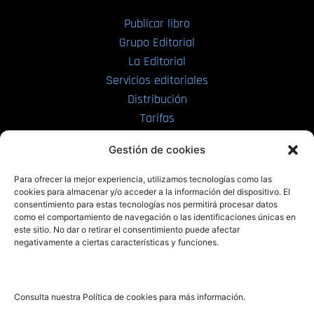
Publicar libro
Grupo Editorial
La Editorial
Servicios editoriales
Distribución
Tarifas
Enviar manuscrito
Gestión de cookies
PRL | Media
Para ofrecer la mejor experiencia, utilizamos tecnologías como las
cookies para almacenar y/o acceder a la información del dispositivo. El
consentimiento para estas tecnologías nos permitirá procesar datos
PRL | Films
como el comportamiento de navegación o las identificaciones únicas en
PRL | Play
este sitio. No dar o retirar el consentimiento puede afectar
negativamente a ciertas características y funciones.
PRL | LAB
PRL | Invierte
Blog
Consulta nuestra Política de cookies para más información.
Noticias