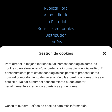
Publicar libro
Grupo Editorial
La Editorial
Servicios editoriales
Distribución
Tarifas
Enviar manuscrito
Gestión de cookies
PRL | Media
Para ofrecer la mejor experiencia, utilizamos tecnologías como las
cookies para almacenar y/o acceder a la información del dispositivo. El
consentimiento para estas tecnologías nos permitirá procesar datos
PRL | Films
como el comportamiento de navegación o las identificaciones únicas en
PRL | Play
este sitio. No dar o retirar el consentimiento puede afectar
negativamente a ciertas características y funciones.
PRL | LAB
PRL | Invierte
Blog
Consulta nuestra Política de cookies para más información.
Noticias